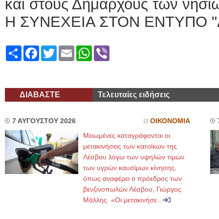
και στους Δημάρχους των νησιώ
Η ΣΥΝΕΧΕΙΑ ΣΤΟΝ ΕΝΤΥΠΟ "
Share
Facebook
Twitter
Email
WhatsApp
Viber
ΔΙΑΒΑΣΤΕ
Τελευταίες ειδήσεις
7 ΑΥΓΟΥΣΤΟΥ 2026
ΟΙΚΟΝΟΜΙΑ
Μειωμένες καταγράφονται οι
μετακινήσεις των κατοίκων της
Λέσβου λόγω των υψηλών τιμών
των υγρών καυσίμων κίνησης,
όπως αναφέρει ο πρόεδρος των
βενζινοπωλών Λέσβου, Γιώργος
Μάλλης. «Οι μετακινήσε...