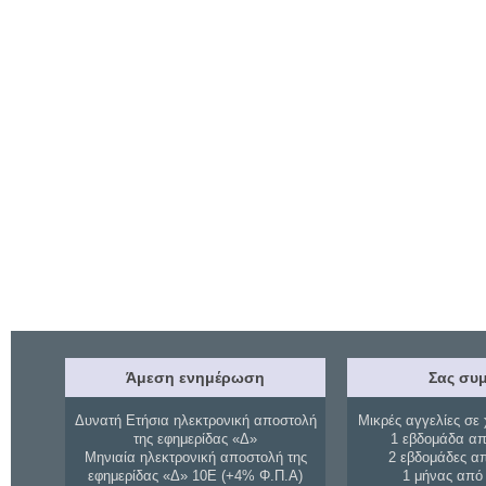
Άμεση ενημέρωση
Σας συμ
Δυνατή Ετήσια ηλεκτρονική αποστολή
Μικρές αγγελίες σε 
της εφημερίδας «Δ»
1 εβδομάδα απ
Μηνιαία ηλεκτρονική αποστολή της
2 εβδομάδες α
εφημερίδας «Δ» 10Ε (+4% Φ.Π.Α)
1 μήνας από