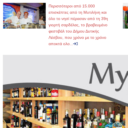
Περισσότεροι από 15.000
επισκέπτες από τη Μυτιλήνη και
όλο το νησί πέρασαν από τη 39η
γιορτή σαρδέλας, το βραβευμένο
φεστιβάλ του Δήμου Δυτικής
Λέσβου, που χρόνο με το χρόνο
αποκτά ολο...