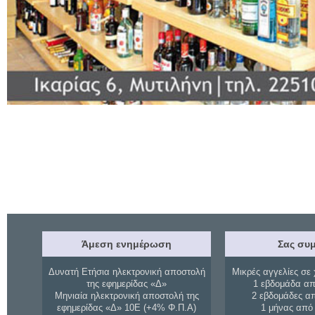
Άμεση ενημέρωση
Σας συμ
Δυνατή Ετήσια ηλεκτρονική αποστολή
Μικρές αγγελίες σε 
της εφημερίδας «Δ»
1 εβδομάδα απ
Μηνιαία ηλεκτρονική αποστολή της
2 εβδομάδες α
εφημερίδας «Δ» 10Ε (+4% Φ.Π.Α)
1 μήνας από