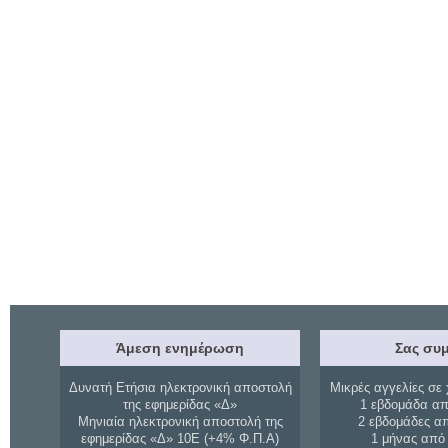
Άμεση ενημέρωση
Σας συμ
Δυνατή Ετήσια ηλεκτρονική αποστολή
Μικρές αγγελίες σε 
της εφημερίδας «Δ»
1 εβδομάδα απ
Μηνιαία ηλεκτρονική αποστολή της
2 εβδομάδες α
εφημερίδας «Δ» 10Ε (+4% Φ.Π.Α)
1 μήνας από