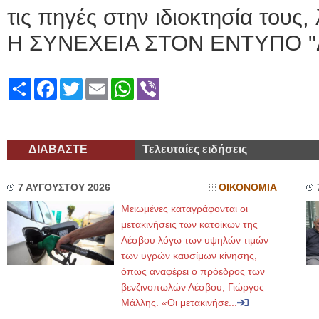
τις πηγές στην ιδιοκτησία τους, 
Η ΣΥΝΕΧΕΙΑ ΣΤΟΝ ΕΝΤΥΠΟ "
Share
Facebook
Twitter
Email
WhatsApp
Viber
ΔΙΑΒΑΣΤΕ
Τελευταίες ειδήσεις
7 ΑΥΓΟΥΣΤΟΥ 2026
ΟΙΚΟΝΟΜΙΑ
Μειωμένες καταγράφονται οι
μετακινήσεις των κατοίκων της
Λέσβου λόγω των υψηλών τιμών
των υγρών καυσίμων κίνησης,
όπως αναφέρει ο πρόεδρος των
βενζινοπωλών Λέσβου, Γιώργος
Μάλλης. «Οι μετακινήσε...