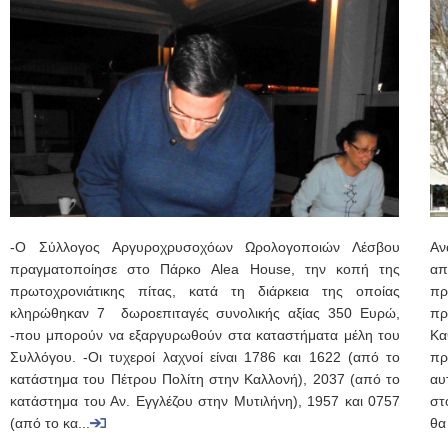
-Ο Σύλλογος Αργυροχρυσοχόων Ωρολογοποιών Λέσβου
Αν
πραγματοποίησε στο Πάρκο Alea House, την κοπή της
απ
πρωτοχρονιάτικης πίτας, κατά τη διάρκεια της οποίας
πρ
κληρώθηκαν 7 δωροεπιταγές συνολικής αξίας 350 Ευρώ,
π
-που μπορούν να εξαργυρωθούν στα καταστήματα μέλη του
Κα
Συλλόγου. -Οι τυχεροί λαχνοί είναι 1786 και 1622 (από το
πρ
κατάστημα του Πέτρου Πολίτη στην Καλλονή), 2037 (από το
αυ
κατάστημα του Αν. Εγγλέζου στην Μυτιλήνη), 1957 και 0757
στ
(από το κα...
θα