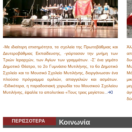
-Με ιδιαίτερη επισημότητα, τα σχολεία της Πρωτοβάθμιας και
Άλ
Δευτεροβάθμιας Εκπαίδευσης, -γιόρτασαν την μνήμη των
απ
Τριών Ιεραρχών, των Αγίων των γραμμάτων. -Σ' ένα γεμάτο
δυ
Δημοτικό Θέατρο, το 2ο Γυμνάσιο Μυτιλήνης, το 6ο Δημοτικό
Μυ
Σχολείο και το Μουσικό Σχολείο Μυτιλήνης, διοργάνωσαν ένα
Μά
πλούσιο πρόγραμμα ομιλιών, απαγγελιών και ασμάτων.
μι
-Ειδικότερα, η παραδοσιακή χορωδία του Μουσικού Σχολείου
με
Μυτιλήνης, έψαλλε το απολυτίκιο «Τους τρεις μεγίστου
...
άγ
δύ
ΠΕΡΙΣΣΟΤΕΡΑ
Κοινωνία