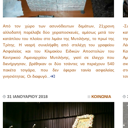
Από τον χώρο των ασυνόδευτων δεμάτων, 21χρονη
-Σ
αλλοδαπή παρέλαβε δύο χειραποσκευές, αμέσως μετά τον
κα
κατάπλου του πλοίου στο λιμάνι της Μυτιλήνης, το πρωί της
τη
Τρίτης. Η νεαρή συνελήφθη από στελέχη του γραφείου
Λέ
Ασφαλείας και του Κλιμακίου Ειδικών Αποστολών του
Κα
Κεντρικού Λιμεναρχείου Μυτιλήνης, γιατί σε έλεγχο που
Αμ
διενήργησαν, βρέθηκαν οι δύο τσάντες να περιέχουν 540
σκ
πακέτα τσιγάρα, που δεν έφεραν ταινία ασφαλείας
στ
γνησιότητας. Οι διαφυγό
...
τσ
31 ΙΑΝΟΥΑΡΙΟΥ 2018
ΚΟΙΝΩΝΙΑ