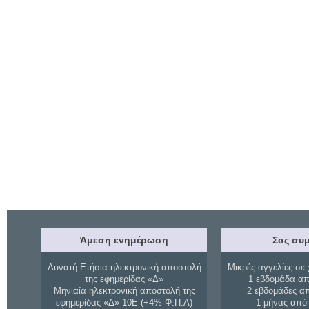
Άμεση ενημέρωση
Σας συμ
Δυνατή Ετήσια ηλεκτρονική αποστολή
Μικρές αγγελίες σε 
της εφημερίδας «Δ»
1 εβδομάδα απ
Μηνιαία ηλεκτρονική αποστολή της
2 εβδομάδες α
εφημερίδας «Δ» 10Ε (+4% Φ.Π.Α)
1 μήνας από