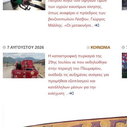
Λέσβου λόγω των υψηλών τιμών
των υγρών καυσίμων κίνησης,
όπως αναφέρει ο πρόεδρος των
βενζινοπωλών Λέσβου, Γιώργος
Μάλλης. «Οι μετακινήσε...
7 ΑΥΓΟΥΣΤΟΥ 2026
ΚΟΙΝΩΝΙΑ
Η καταστροφική πυρκαγιά της
29ης Ιουλίου εε που εκδηλώθηκε
στην περιοχή του Πλωμαρίου,
ανέδειξε τις αυξημένες ανάγκες για
προμήθεια εξοπλισμού και
κατάλληλων μέσων για την
ενίσχυση ...