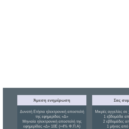
Άμεση ενημέρωση
Σας συμ
Δυνατή Ετήσια ηλεκτρονική αποστολή
Μικρές αγγελίες σε 
της εφημερίδας «Δ»
1 εβδομάδα απ
Μηνιαία ηλεκτρονική αποστολή της
2 εβδομάδες α
εφημερίδας «Δ» 10Ε (+4% Φ.Π.Α)
1 μήνας από