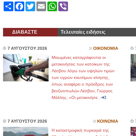
Share
Facebook
Twitter
Email
WhatsApp
Viber
ΔΙΑΒΑΣΤΕ
Τελευταίες ειδήσεις
7 ΑΥΓΟΥΣΤΟΥ 2026
ΟΙΚΟΝΟΜΙΑ
Μειωμένες καταγράφονται οι
μετακινήσεις των κατοίκων της
Λέσβου λόγω των υψηλών τιμών
των υγρών καυσίμων κίνησης,
όπως αναφέρει ο πρόεδρος των
βενζινοπωλών Λέσβου, Γιώργος
Μάλλης. «Οι μετακινήσε...
7 ΑΥΓΟΥΣΤΟΥ 2026
ΚΟΙΝΩΝΙΑ
Η καταστροφική πυρκαγιά της