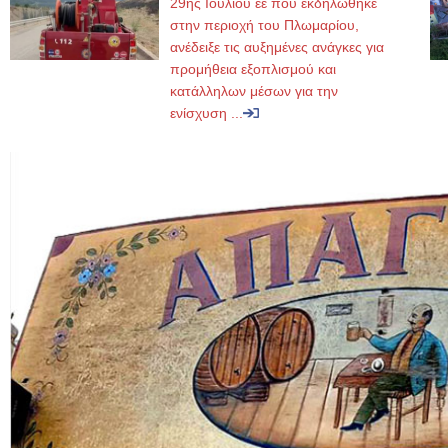
29ης Ιουλίου εε που εκδηλώθηκε
στην περιοχή του Πλωμαρίου,
ανέδειξε τις αυξημένες ανάγκες για
προμήθεια εξοπλισμού και
κατάλληλων μέσων για την
ενίσχυση ...