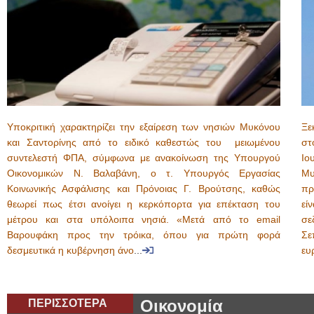
Υποκριτική χαρακτηρίζει την εξαίρεση των νησιών Μυκόνου
Ξε
και Σαντορίνης από το ειδικό καθεστώς του μειωμένου
στ
συντελεστή ΦΠΑ, σύμφωνα με ανακοίνωση της Υπουργού
Ιο
Οικονομικών Ν. Βαλαβάνη, ο τ. Υπουργός Εργασίας
Μ
Κοινωνικής Ασφάλισης και Πρόνοιας Γ. Βρούτσης, καθώς
πρ
θεωρεί πως έτσι ανοίγει η κερκόπορτα για επέκταση του
εί
μέτρου και στα υπόλοιπα νησιά. «Μετά από το email
σε
Βαρουφάκη προς την τρόικα, όπου για πρώτη φορά
Σε
δεσμευτικά η κυβέρνηση άνο
...
ευ
ΠΕΡΙΣΣΟΤΕΡΑ
Οικονομία