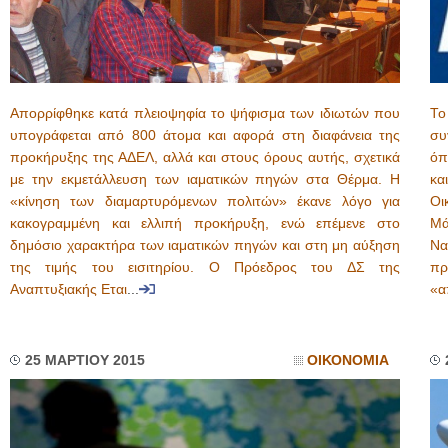
Απορρίφθηκε κατά πλειοψηφία το ψήφισμα των ιδιωτών που
Το
υπογράφεται από 800 άτομα και αφορά στη διαφάνεια της
συ
προκήρυξης της ΑΔΕΛ, αλλά και στους όρους αυτής, σχετικά
όπ
με την εκμετάλλευση των ιαματικών πηγών στα Θέρμα. Η
κα
«κίνηση των διαμαρτυρόμενων πολιτών» έκανε λόγο για
Οι
κακογραμμένη και ελλιπή προκήρυξη, ενώ επέμενε στο
Μά
δημόσιο χαρακτήρα των ιαματικών πηγών και στη μη αύξηση
Να
της τιμής του εισιτηρίου. Ο Πρόεδρος του ΔΣ της
πρ
Αναπτυξιακής Εται
...
«α
25 ΜΑΡΤΙΟΥ 2015
ΟΙΚΟΝΟΜΙΑ