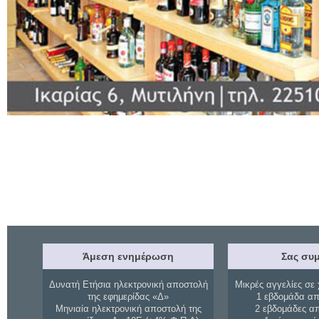
Άμεση ενημέρωση
Σας συμ
Δυνατή Ετήσια ηλεκτρονική αποστολή
Μικρές αγγελίες σε 
της εφημερίδας «Δ»
1 εβδομάδα απ
Μηνιαία ηλεκτρονική αποστολή της
2 εβδομάδες α