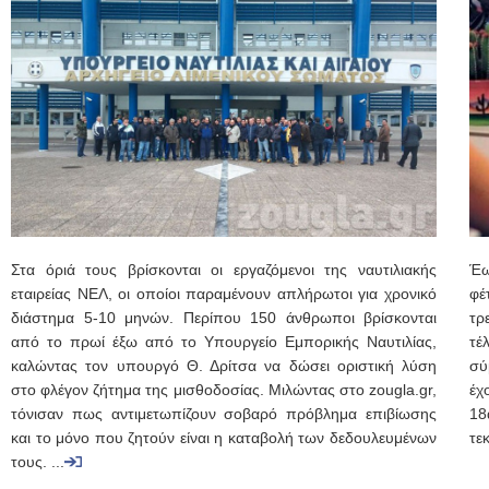
Στα όριά τους βρίσκονται οι εργαζόμενοι της ναυτιλιακής
Έω
εταιρείας ΝΕΛ, οι οποίοι παραμένουν απλήρωτοι για χρονικό
φέ
διάστημα 5-10 μηνών. Περίπου 150 άνθρωποι βρίσκονται
τρ
από το πρωί έξω από το Υπουργείο Εμπορικής Ναυτιλίας,
τέ
καλώντας τον υπουργό Θ. Δρίτσα να δώσει οριστική λύση
σύ
στο φλέγον ζήτημα της μισθοδοσίας. Μιλώντας στο zougla.gr,
έχ
τόνισαν πως αντιμετωπίζουν σοβαρό πρόβλημα επιβίωσης
18
και το μόνο που ζητούν είναι η καταβολή των δεδουλευμένων
τε
τους. ...