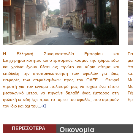
Η Ελληνική Συνομοσπονδία Εμπορίου και
Γι
Επιχειρηματικότητας και ο εμπορικός κόσμος της χώρας εδώ
με
και χρόνια έχουν θέσει ως πρώτο και κύριο αίτημα και
Υπ
επιδίωξη την αποποινικοποίηση των οφειλών για ίδιες
κά
εισφορές των ασφαλισμένων προς τον ΟΑΕΕ. Θεωρεί
Μυ
ντροπή για τον έννομο πολιτισμό μας να ισχύει ένα τέτοιο
Μυ
μεσαιωνικό μέτρο, να πηγαίνει δηλαδή ένας έμπορος στη
Γέ
φυλακή επειδή έχει προς το ταμείο του οφειλές, που αφορούν
Ερ
τον ίδιο και όχι του
...
ΠΕΡΙΣΣΟΤΕΡΑ
Οικονομία