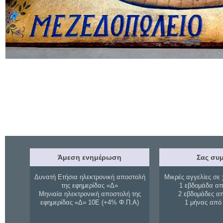
Άμεση ενημέρωση
Σας συμ
Δυνατή Ετήσια ηλεκτρονική αποστολή
Μικρές αγγελίες σε 
της εφημερίδας «Δ»
1 εβδομάδα απ
Μηνιαία ηλεκτρονική αποστολή της
2 εβδομάδες α
εφημερίδας «Δ» 10Ε (+4% Φ.Π.Α)
1 μήνας από