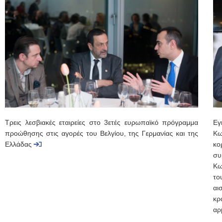
Τρεις λεσβιακές εταιρείες στο 3ετές ευρωπαϊκό πρόγραμμα
Εγ
προώθησης στις αγορές του Βελγίου, της Γερμανίας και της
Κω
Ελλάδας
κο
συ
Κω
το
αι
κρ
αρ