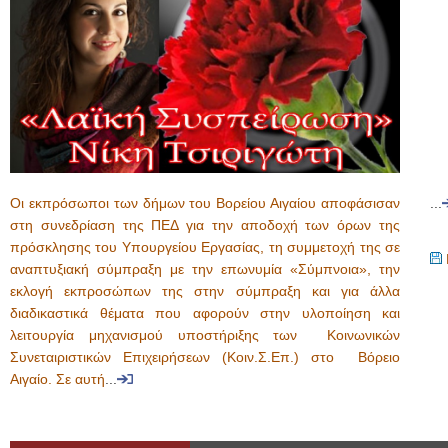
Οι εκπρόσωποι των δήμων του Βορείου Αιγαίου αποφάσισαν
...
στη συνεδρίαση της ΠΕΔ για την αποδοχή των όρων της
πρόσκλησης του Υπουργείου Εργασίας, τη συμμετοχή της σε
αναπτυξιακή σύμπραξη με την επωνυμία «Σύμπνοια», την
εκλογή εκπροσώπων της στην σύμπραξη και για άλλα
διαδικαστικά θέματα που αφορούν στην υλοποίηση και
λειτουργία μηχανισμού υποστήριξης των Κοινωνικών
Συνεταιριστικών Επιχειρήσεων (Κοιν.Σ.Επ.) στο Βόρειο
Αιγαίο. Σε αυτή
...