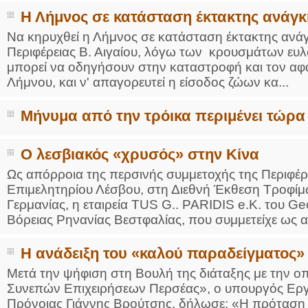
Η Λήμνος σε κατάσταση έκτακτης ανάγκ
Να κηρυχθεί η Λήμνος σε κατάσταση έκτακτης ανάγ
Περιφέρειας Β. Αιγαίου, λόγω των κρουσμάτων ευλο
μπορεί να οδηγήσουν στην καταστροφή και τον αφ
Λήμνου, και ν' απαγορευτεί η είσοδος ζώων κα...
Μήνυμα από την τρόικα περιμένει τώρα
Ο λεσβιακός «χρυσός» στην Κίνα
Ως απόρροια της περσινής συμμετοχής της Περιφέρε
Επιμελητηρίου Λέσβου, στη Διεθνή Έκθεση Τροφ
Γερμανίας, η εταιρεία TUS G.. PARIDIS e.K. του Ge
Βόρειας Ρηνανίας Βεστφαλίας, που συμμετείχε ως αν
Η ανάδειξη του «καλού παραδείγματος»
Μετά την ψήφιση στη Βουλή της διάταξης με την οπ
Συνεπών Επιχειρήσεων Περσέας», ο υπουργός Εργα
Πρόνοιας Γιάννης Βρούτσης, δήλωσε: «Η πρόταση 