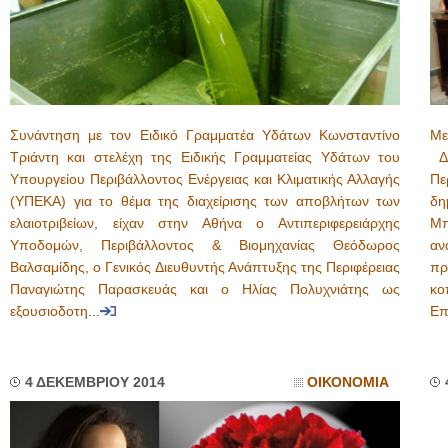
Συνάντηση με τον Ειδικό Γραμματέα Υδάτων Κωνσταντίνο
Με
Τριάντη και στελέχη της Ειδικής Γραμματείας Υδάτων του
Δη
Υπουργείου Περιβάλλοντος Ενέργειας και Κλιματικής Αλλαγής
Πε
(ΥΠΕΚΑ) για το θέμα της διαχείρισης των αποβλήτων των
δη
ελαιοτριβείων, είχαν στην Αθήνα ο Αντιπεριφερειάρχης
Μπ
Υποδομών, Περιβάλλοντος & Βιομηχανίας Θεόδωρος
αν
Βαλσαμίδης, ο Γενικός Διευθυντής Ανάπτυξης της Περιφέρειας
πρ
Παναγιώτης Παρασκευάς και ο Ηλίας Πολυχνιάτης ως
κο
εξουσιοδοτη
...
Επ
4 ΔΕΚΕΜΒΡΙΟΥ 2014
ΟΙΚΟΝΟΜΙΑ