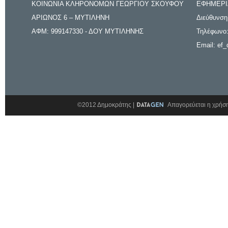
ΚΟΙΝΩΝΙΑ ΚΛΗΡΟΝΟΜΩΝ ΓΕΩΡΓΙΟΥ ΣΚΟΥΦΟΥ
ΕΦΗΜΕΡΙ
ΑΡΙΩΝΟΣ 6 – ΜΥΤΙΛΗΝΗ
Διεύθυνση
ΑΦΜ: 999147330 - ΔΟΥ ΜΥΤΙΛΗΝΗΣ
Τηλέφωνο:
Email: ef_
©2012 Δημοκράτης |
Απαγορεύεται η χρήση