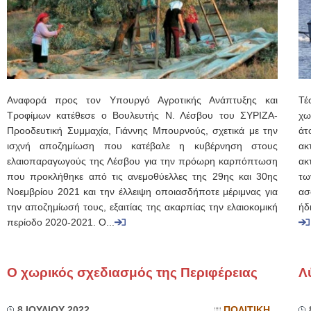
Αναφορά προς τον Υπουργό Αγροτικής Ανάπτυξης και
Τέ
Τροφίμων κατέθεσε ο Βουλευτής Ν. Λέσβου του ΣΥΡΙΖΑ-
χω
Προοδευτική Συμμαχία, Γιάννης Μπουρνούς, σχετικά με την
άτ
ισχνή αποζημίωση που κατέβαλε η κυβέρνηση στους
ακ
ελαιοπαραγωγούς της Λέσβου για την πρόωρη καρπόπτωση
ακ
που προκλήθηκε από τις ανεμοθύελλες της 29ης και 30ης
τω
Νοεμβρίου 2021 και την έλλειψη οποιασδήποτε μέριμνας για
ασ
την αποζημίωσή τους, εξαιτίας της ακαρπίας την ελαιοκομική
ήδ
περίοδο 2020-2021. Ο...
Ο χωρικός σχεδιασμός της Περιφέρειας
Λ
8 ΙΟΥΛΙΟΥ 2022
ΠΟΛΙΤΙΚΗ