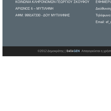
ΚΟΙΝΩΝΙΑ ΚΛΗΡΟΝΟΜΩΝ ΓΕΩΡΓΙΟΥ ΣΚΟΥΦΟΥ
ΕΦΗΜΕΡΙ
ΑΡΙΩΝΟΣ 6 – ΜΥΤΙΛΗΝΗ
Διεύθυνση
ΑΦΜ: 999147330 - ΔΟΥ ΜΥΤΙΛΗΝΗΣ
Τηλέφωνο:
Email: ef_
©2012 Δημοκράτης |
Απαγορεύεται η χρήση