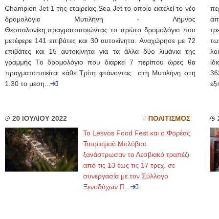
Champion Jet 1 της εταιρείας Sea Jet το οποίο εκτελεί το νέο
πε
δρομολόγιο Μυτιλήνη - Λήμνος
απ
Θεσσαλονίκη,πραγματοποιώντας το πρώτο δρομολόγιο που
τρ
μετέφερε 141 επιβάτες και 30 αυτοκίνητα. Αναχώρησε με 72
τω
επιβάτες και 15 αυτοκίνητα για τα άλλα δύο λιμάνια της
λο
γραμμής Το δρομολόγιο που διαρκεί 7 περίπου ώρες θα
ίδ
πραγματοποιείται κάθε Τρίτη φτάνοντας στη Μυτιλήνη στη
36
1.30 το μεση...
εξ
20 ΙΟΥΛΙΟΥ 2022
ΠΟΛΙΤΙΣΜΟΣ
Το Lesvos Food Fest και ο Φορέας
Τουρισμού Μολύβου
ξανάστρωσαν το Λεσβιακό τραπέζι
από τις 13 έως τις 17 τρεχ. σε
συνεργασία με τον Σύλλογο
Ξενοδόχων Π
...