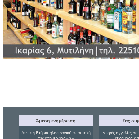
Άμεση ενημέρωση
Σας συμ
Δυνατή Ετήσια ηλεκτρονική αποστολή
Μικρές αγγελίες σε 
της εφημερίδας «Δ»
1 εβδομάδα απ