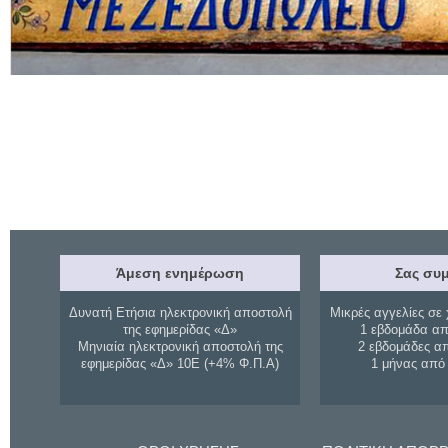
Άμεση ενημέρωση
Σας συμ
Δυνατή Ετήσια ηλεκτρονική αποστολή
Μικρές αγγελίες σε 
της εφημερίδας «Δ»
1 εβδομάδα απ
Μηνιαία ηλεκτρονική αποστολή της
2 εβδομάδες α
εφημερίδας «Δ» 10Ε (+4% Φ.Π.Α)
1 μήνας από