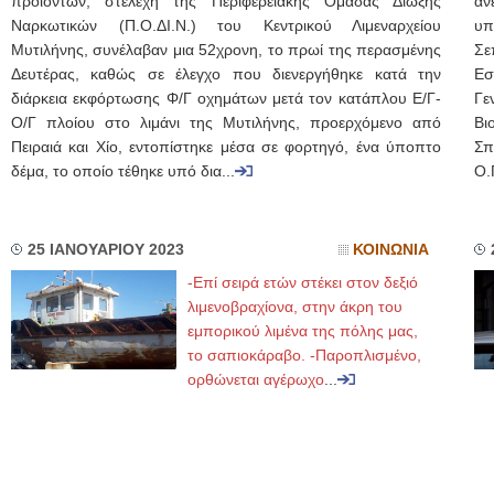
προϊόντων, στελέχη της Περιφερειακής Ομάδας Δίωξης
α
Ναρκωτικών (Π.Ο.ΔΙ.Ν.) του Κεντρικού Λιμεναρχείου
υπ
Μυτιλήνης, συνέλαβαν μια 52χρονη, το πρωί της περασμένης
Σε
Δευτέρας, καθώς σε έλεγχο που διενεργήθηκε κατά την
Εσ
διάρκεια εκφόρτωσης Φ/Γ οχημάτων μετά τον κατάπλου Ε/Γ-
Γε
Ο/Γ πλοίου στο λιμάνι της Μυτιλήνης, προερχόμενο από
Βι
Πειραιά και Χίο, εντοπίστηκε μέσα σε φορτηγό, ένα ύποπτο
Σπ
δέμα, το οποίο τέθηκε υπό δια...
Ο.
25 ΙΑΝΟΥΑΡΙΟΥ 2023
ΚΟΙΝΩΝΙΑ
-Επί σειρά ετών στέκει στον δεξιό
λιμενοβραχίονα, στην άκρη του
εμπορικού λιμένα της πόλης μας,
το σαπιοκάραβο. -Παροπλισμένο,
ορθώνεται αγέρωχο
...