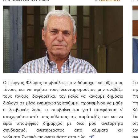
Ο Γιώργος Φλώρος συμβούλεψε τον δήμαρχο να ρίξει τους
Στ
τόνους και να αφήσει τους λεονταρισμούς.ας μην ανεβάζει
τη
τους τόνους, διαφορετικά, τον καλώ να κάνουμε δημόσιο
Υπ
διάλογο σε μέσο ενημέρωσης επιθυμεί, προκειμένου να μάθει
Υπ
ο λεσβιακός λαός τι συμβαίνει και γιατί αποφάσισα ν'
Κά
αποχωρήσω από τους κόλπους της παράταξής του και να
Τα
είμαι υποψήφιος δήμαρχος με δικό μου ανεξάρτητο
οπ
συνδυασμό, ανεπηρέαστος από κόμματα και
co
χρώματα.Σχετικά τις ανατιμήσεις στους λο...
αν