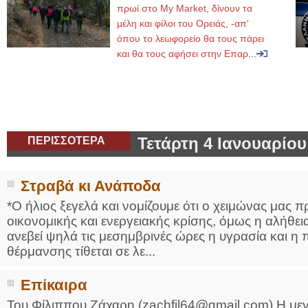
πρωί στο My Market, δίνουν τα
μέλη και φίλοι του Ορειάς, -απ'
όπου το λεωφορείο θα τους πάρει
και θα τους αφήσει στην Επαρ
...
ΠΕΡΙΣΣΟΤΕΡΑ
Τετάρτη 4 Ιανουαρίου
Στραβά κι Ανάποδα
*Ο ήλιος ξεγελά και νομίζουμε ότι ο χειμώνας μας πρ
οικονομικής και ενεργειακής κρίσης, όμως η αλήθεια ε
ανεβεί ψηλά τις μεσημβρινές ώρες η υγρασία και η
θέρμανσης τίθεται σε λε...
Επίκαιρα
Του Φίλιππου Ζάχαρη (zachfil64@gmail.com) Η μεγ