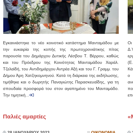
Εγκαινιάστηκε το νέο κοινοτικό κατάστημα Μανταμάδου με
Οι
την ευκαιρία της κοπής της πρωτοχρονιάτικης πίτας
Δ.
παρουσία του Δημάρχου Δυτικής Λέσβου Τ. Βέρρου, καθώς
ερ
και του Πρόεδρου της Κοινότητας Μανταμάδου Χαράλ.
(Ε
Τζελαϊδή, του Αντιδημάρχου Αντρέα Αξή και του Γ. Γραμμ. του
Κά
Δήμου Άρη Χατζηκομνηνού. Κατά τη διάρκεια της εκδήλωσης,
ο 
τιμήθηκε και ο δωρητής Παναγιώτης Παρασκευαΐδης, για τη
αν
σπουδαία προσφορά του στον αγαπημένο του Μανταμάδο.
πο
Την τιμητική...
επ
Παλιές αμαρτίες
«
28 ΙΑΝΟΥΑΡΙΟΥ 2023
ΟΙΚΟΝΟΜΙΑ