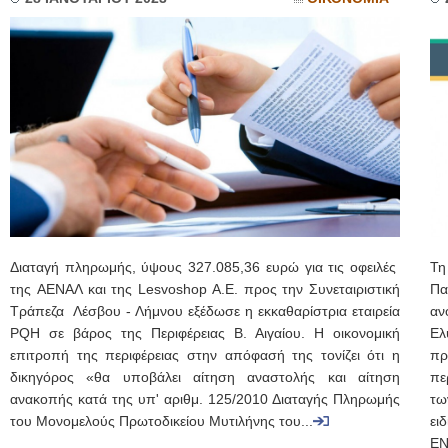
Διαταγή πληρωμής, ύψους 327.085,36 ευρώ για τις οφειλές
Τη
της ΑΕΝΑΛ και της Lesvoshop A.E. προς την Συνεταιριστική
Πα
Τράπεζα Λέσβου - Λήμνου εξέδωσε η εκκαθαρίστρια εταιρεία
αν
PQH σε βάρος της Περιφέρειας Β. Αιγαίου. Η οικονομική
Ελ
επιτροπή της περιφέρειας στην απόφασή της τονίζει ότι η
πρ
δικηγόρος «θα υποβάλει αίτηση αναστολής και αίτηση
πε
ανακοπής κατά της υπ' αριθμ. 125/2010 Διαταγής Πληρωμής
τω
του Μονομελούς Πρωτοδικείου Μυτιλήνης του...
ει
ΕΝ