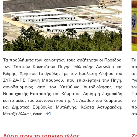
Τα προβλήματα των κοινοτήτων τους συζήτησαν οι Πρόεδροι
Τα
των Τοπικών Κοινοτήτων Πηγής, Μιλτιάδης Αντωνίου και
πρ
Κώμης, Χρήστος Τσιβγούλης, με τον Βουλευτή Λέσβου του
απ
ΣΥΡΙΖΑ-ΠΣ Γιάννη Μπουρνού, που επισκέφτηκε την Πηγή,
Υγ
συνοδευόμενος από τον Υπεύθυνο Αυτοδιοίκησης της
το
Νομαρχιακής Επιτροπής του Κόμματος, Δημήτρη Ζαχαριάδη
Πο
και το μέλος του Συντονιστικού της ΝΕ Λέσβου του Κόμματος
το
και Δημοτικό Σύμβουλο Μυτιλήνης, Κώστα Αστυρακάκη.
πρ
Μεταξύ άλλων, έγινε...
στο
Λύση πριν το τραγικό τέλος
Ζ