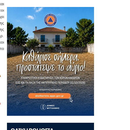
αι
οι
ει
ης
ης
ρ.
οι
το
Α
υ