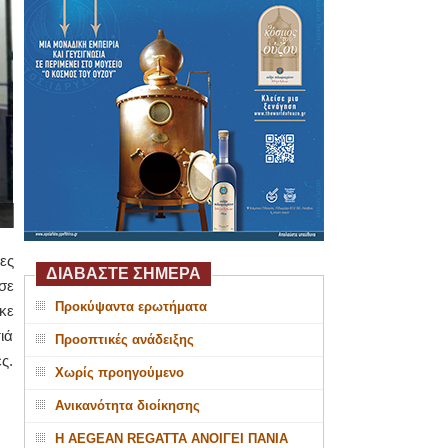
ες
ΔΙΑΒΑΣΤΕ ΣΗΜΕΡΑ
σε
Προκύψαντα ερωτήματα
κε
ιά
Προοπτικές ανάδειξης
ς.
Χωρίς προηγούμενο
Ανικανότητα διοίκησης
Η AEGEAN REGATTA ΑΝΟΙΓΕΙ ΠΑΝΙΑ