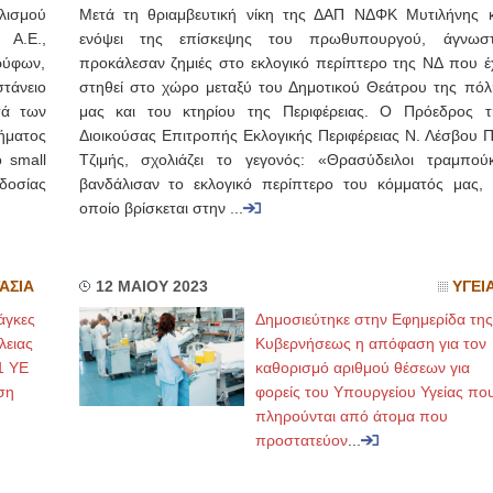
ισμού
Μετά τη θριαμβευτική νίκη της ΔΑΠ ΝΔΦΚ Μυτιλήνης κ
A.E.,
ενόψει της επίσκεψης του πρωθυπουργού, άγνωστ
Τρύφων,
προκάλεσαν ζημιές στο εκλογικό περίπτερο της ΝΔ που έχ
τάνειο
στηθεί στο χώρο μεταξύ του Δημοτικού Θεάτρου της πόλ
τά των
μας και του κτηρίου της Περιφέρειας. Ο Πρόεδρος τ
μήματος
Διοικούσας Επιτροπής Εκλογικής Περιφέρειας Ν. Λέσβου Π
 small
Τζιμής, σχολιάζει το γεγονός: «Θρασύδειλοι τραμπούκ
δοσίας
βανδάλισαν το εκλογικό περίπτερο του κόμματός μας, 
οποίο βρίσκεται στην ...
ΑΣΙΑ
12 ΜΑΙΟΥ 2023
ΥΓΕΙ
άγκες
Δημοσιεύτηκε στην Εφημερίδα της
ειας
Κυβερνήσεως η απόφαση για τον
1 ΥΕ
καθορισμό αριθμού θέσεων για
ση
φορείς του Υπουργείου Υγείας πο
πληρούνται από άτομα που
προστατεύον
...