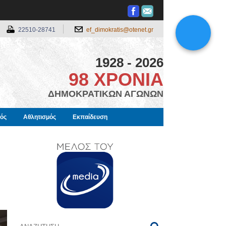
22510-28741
ef_dimokratis@otenet.gr
1928 - 2026
98 ΧΡΟΝΙΑ
ΔΗΜΟΚΡΑΤΙΚΩΝ ΑΓΩΝΩΝ
μός
Αθλητισμός
Εκπαίδευση