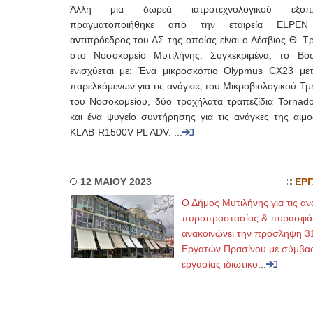
Άλλη μια δωρεά ιατροτεχνολογικού εξοπλ
πραγματοποιήθηκε από την εταιρεία ELPEN 
αντιπρόεδρος του ΔΣ της οποίας είναι ο Λέσβιος Θ. 
στο Νοσοκομείο Μυτιλήνης. Συγκεκριμένα, το Βοσ
ενισχύεται με: Ένα μικροσκόπιο Olypmus CX23 με
παρελκόμενων για τις ανάγκες του Μικροβιολογικού Τ
του Νοσοκομείου, δύο τροχήλατα τραπεζίδια Tornado
και ένα ψυγείο συντήρησης για τις ανάγκες της αιμο
KLAB-R1500V PL ADV. ...
12 ΜΑΙΟΥ 2023
ΕΡΓ
Ο Δήμος Μυτιλήνης για τις αν
πυροπροστασίας & πυρασφάλ
ανακοινώνει την πρόσληψη 3
Εργατών Πρασίνου με σύμβα
εργασίας ιδιωτικο
...