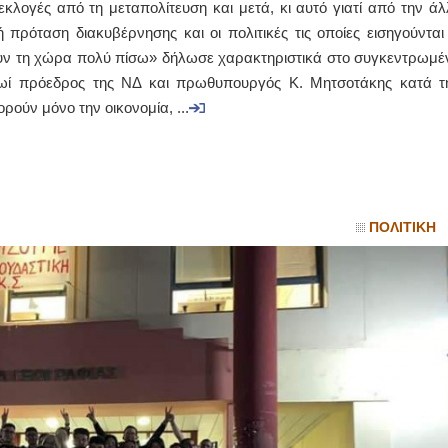
ς εκλογές από τη μεταπολίτευση και μετά, κι αυτό γιατί από την άλ
πρόταση διακυβέρνησης και οι πολιτικές τις οποίες εισηγούνται 
ΙΩΑΝΝΗΣ Α. ΜΑΛΛΙΑΣ
ήσουν τη χώρα πολύ πίσω» δήλωσε χαρακτηριστικά στο συγκεντρωμέ
ΧΕΙΡΟΥΡΓΟΣ
ωί πρόεδρος της ΝΔ και πρωθυπουργός Κ. Μητσοτάκης κατά τ
ΟΦΘΑΛΜΙΑΤΡΟΣ
Διδάκτωρ Ιατρικής Σχολής
ρούν μόνο την οικονομία, ...
Πανεπιστημίου Αθηνών
Καλλιπόλεως 3,Νέα Σμύρνη,
τηλ:210-9320215
Καβέτσου 10, Μυτιλήνη, τηλ:
2251038065
Χειρουργός Ωτορινολαρυγγολόγος
ΠΟΛΙΤΙΚΗ
Έλενα Μπούμπα
Στρατιωτικός Ιατρός
Διδ.Παν.Αθηνών
Διπλωματούχος Ευρ.Ακαδημίας
Πάρνηθας 95-97 Αχαρναί
2102467085 & 6938502258
email- elenboumpa@gmail.com