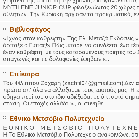
γιορτινά της και τούτη την χρονιά, διοργανώνοντ
MYTILENE JUNIOR CUP φιλοξενώντας 20 χώρες τ
αθλητών. Την Κυριακή άρχισαν τα προκριματικά, ενώ
Βιβλιοφάγος
«Ίχνος στον καθρέφτη» Της Ελ. Μεταξά Εκδόσεις «
άρπαξε ο Γύπας!» Πώς μπορεί να συνδέεται ένα τέ
έναν καθρέφτη, με τους καταραμένους ποιητές του 1
απαγωγές και τις δολοφονίες έφηβων κ...
Επίκαιρα
Του Φίλιππου Ζάχαρη (zachfil64@gmail.com) Δεν αλ
πρώτα απ' όλα να αλλάξουμε τους εαυτούς μας. Η 
οδηγεί περίπου στα ίδια αδιέξοδα, με ό,τι αυτό σημα
στάση. Οι εποχές αλλάζουν, οι συνήθει...
Εθνικό Μετσόβιο Πολυτεχνείο
Ε Θ Ν Ι Κ Ο Μ Ε Τ Σ Ο Β Ι Ο Π Ο Λ Υ Τ Ε Χ Ν Ε Ι
Η Το Εθνικό Μετσόβιο Πολυτεχνείο ανακοινώνει ότι