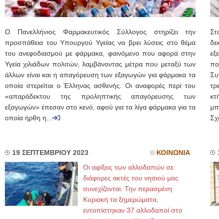
Ο Πανελλήνιος Φαρμακευτικός Σύλλογος στηρίζει την
Στ
προσπάθεια του Υπουργού Υγείας να βρει λύσεις στο θέμα
δε
του ανεφοδιασμού με φάρμακα, φαινόμενο που αφορά στην
εξ
Υγεία χιλιάδων πολιτών, λαμβάνοντας μέτρα που μεταξύ των
πο
άλλων είναι και η απαγόρευση των εξαγωγών για φάρμακα τα
Συ
οποία στερείται ο Έλληνας ασθενής. Οι αναφορές περί του
τρ
«απαράδεκτου της προληπτικής απαγόρευσης των
κτ
εξαγωγών» έπεσαν στο κενό, αφού για τα λίγα φάρμακα για τα
μπ
οποία ήρθη η...
Σχ
19 ΣΕΠΤΕΜΒΡΙΟΥ 2023
ΚΟΙΝΩΝΙΑ
Οι αφίξεις των αλλοδαπών σε
διάφορες ακτές του νησιού μας
συνεχίζονται. Την περασμένη
Κυριακή τα ξημερώματα,
εντοπίστηκαν 37 αλλοδαποί στο