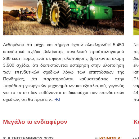
Δεδομένου ότι μέχρι και σήμερα έχουν ολοκληρωθεί 5.450
Νε
επενδυτικά σχέδια βελτίωσης συνολικού προϋπολογισμού
πε
280 εκατ. ευρώ, ενώ σε φάση υλοποίησης βρίσκονται ακόμη
Δι
3.500 σχέδια, ότι διαπιστώνεται υστέρηση στην υλοποίηση
εί
των επενδυτικών σχεδίων λόγω των επιπτώσεων της
ια
Πανδημίας, ότι παρατηρούνται καθυστερήσεις στην
Πλ
παράδοση γεωργικών μηχανημάτων και εξοπλισμού, γεγονός
να
για το οποίο δεν ευθύνονται οι δικαιούχοι των επενδυτικών
44
σχεδίων, ότι θα πρέπει ν...
πα
Μεγάλο το ενδιαφέρον
Κ
6 ΣΕΠΤΕΜΒΡΙΟΥ 2023
ΚΟΙΝΩΝΙΑ