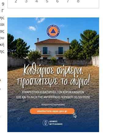
2
3
4
5
6
7
8
 9
α Γ
ης
αι
ας
ου
κή
ης
Α
ο
.