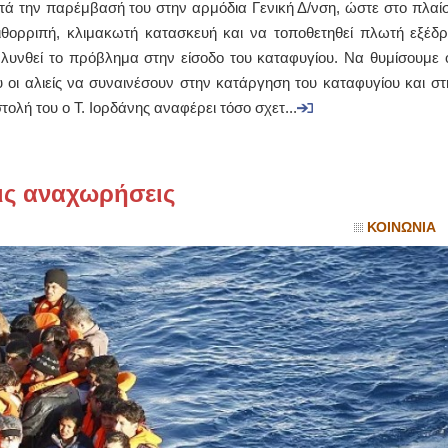
ητά την παρέμβασή του στην αρμόδια Γενική Δ/νση, ώστε στο πλαίσ
ιθορριπή, κλιμακωτή κατασκευή και να τοποθετηθεί πλωτή εξέδρ
ΙΩΑΝΝΗΣ Α. ΜΑΛΛΙΑΣ
βλυνθεί το πρόβλημα στην είσοδο του καταφυγίου. Να θυμίσουμε ό
ΧΕΙΡΟΥΡΓΟΣ
υ οι αλιείς να συναινέσουν στην κατάργηση του καταφυγίου και στ
ΟΦΘΑΛΜΙΑΤΡΟΣ
Διδάκτωρ Ιατρικής Σχολής
στολή του ο Τ. Ιορδάνης αναφέρει τόσο σχετ...
Πανεπιστημίου Αθηνών
Καλλιπόλεως 3,Νέα Σμύρνη,
τηλ:210-9320215
Καβέτσου 10, Μυτιλήνη, τηλ:
2251038065
τις αναχωρήσεις
Χειρουργός Ωτορινολαρυγγολόγος
ΚΟΙΝΩΝΙΑ
Έλενα Μπούμπα
Στρατιωτικός Ιατρός
Διδ.Παν.Αθηνών
Διπλωματούχος Ευρ.Ακαδημίας
Πάρνηθας 95-97 Αχαρναί
2102467085 & 6938502258
email- elenboumpa@gmail.com