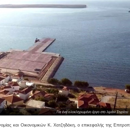
Για ένα ολοκληρωμένο έργο στο λιμάνι Σιγρίου
ομίας και Οικονομικών Κ. Χατζηδάκη, ο επικεφαλής της Επιτροπ