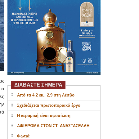
ας
ΔΙΑΒΑΣΤΕ ΣΗΜΕΡΑ
ια
Από τα 4,2 εκ., 2,9 στη Λέσβο
ες
ην
Σχεδιάζεται πρωτοποριακό έργο
τά
Η κεραμική είναι αφοσίωση
ΑΦΙΕΡΩΜΑ ΣΤΟΝ ΣΤ. ΑΝΑΣΤΑΣΕΛΛΗ
Φωτιά