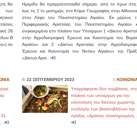
χτα, θα
Ημερίδα θα πραγματοποιηθεί σήμερα, από το πρωί στις
ής των
έως τις 2 το μεσημέρι, στο Κτίριο Γεωγραφίας στην Αίθουσ
ητικού
στον Λόφο του Πανεπιστημίου Αιγαίου. Εκ μέρους τ
τάσεις
Περιφερειακής Αριστείας του Πανεπιστημίου Αιγαίου κ
ακή 26
συγκεκριμένα στο πλαίσιο των Υποέργων 1 «Δίκτυο Αριστεί
πέδων Β
στην Αγροδιατροφική Έρευνα και Καινοτομία του Βορεί
ση») σε
Αιγαίου» και 2 «Δίκτυο Αριστείας στην Αγροδιατροφι
Έρευνα και Καινοτομία του Νοτίου Αιγαίου» της Πράξ
«Δίκτυο Αρισ...
ΩΝΙΑ
22 ΣΕΠΤΕΜΒΡΙΟΥ 2023
ΚΟΙΝΩΝΙ
ργεί
Υπεγράφησαν δύο συμβάσεις, στ
άς
πλαίσιο των υποέργων για την
υλοποίηση του δικτύου χωριστής
η
συλλογής των βιοαποβλήτων της
 31
πράξης «Δράσεις ολοκληρωμένη
..
χ
...