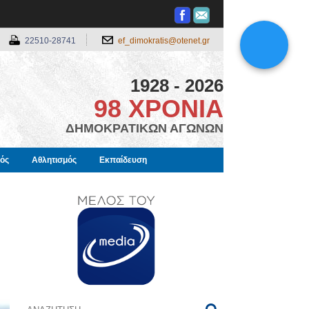
22510-28741
ef_dimokratis@otenet.gr
1928 - 2026
98 ΧΡΟΝΙΑ
ΔΗΜΟΚΡΑΤΙΚΩΝ ΑΓΩΝΩΝ
μός
Αθλητισμός
Εκπαίδευση