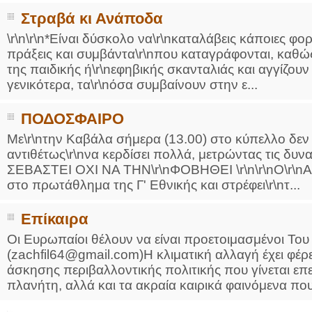
Στραβά κι Ανάποδα
\r\n\r\n*Είναι δύσκολο να\r\nκαταλάβεις κάποιες φ
πράξεις και συμβάντα\r\nπου καταγράφονται, καθώ
της παιδικής ή\r\nεφηβικής σκανταλιάς και αγγίζουν 
γενικότερα, τα\r\nόσα συμβαίνουν στην ε...
ΠΟΔΟΣΦΑΙΡΟ
Με\r\nτην Καβάλα σήμερα (13.00) στο κύπελλο δεν 
αντιθέτως\r\nνα κερδίσει πολλά, μετρώντας τις δυνατ
ΣΕΒΑΣΤΕΙ ΟΧΙ ΝΑ ΤΗΝ\r\nΦΟΒΗΘΕΙ \r\n\r\nΟ\r\nΑιγ
στο πρωτάθλημα της Γ' Εθνικής και στρέφει\r\nτ...
Επίκαιρα
Οι Ευρωπαίοι θέλουν να είναι προετοιμασμένοι Το
(zachfil64@gmail.com)Η κλιματική αλλαγή έχει φέρ
άσκησης περιβαλλοντικής πολιτικής που γίνεται ε
πλανήτη, αλλά και τα ακραία καιρικά φαινόμενα που