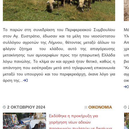
Το παρών στη συνεδρίαση του Περιφερειακού Συμβουλίου
Μέ
στον Αγ. Ευστράτιο, έδωσαν και τα μέλη του νεοσύστατου
Υλ
συλλόγου αγροτών της Λήμνου, θέτοντας μεταξύ άλλων το
Απ
φλέγον ζήτημα του κλάδου, αυτό της απαγόρευσης
χρ
μετακίνησης των αμνοεριφίων προς την ηπειρωτική Ελλάδα
υπ
λόγω πανώλης. Το κλίμα αν και αρχικά ήταν θετικό, καθώς η
βι
απάντηση που εισέπραξαν μετά από τηλεφωνική επικοινωνία
“Κ
μεταξύ του υπουργού και του περιφερειάρχη, έκανε λόγο για
αγ
άρση της...
οι
2 ΟΚΤΩΒΡΙΟΥ 2024
ΟΙΚΟΝΟΜΙΑ
Εκδόθηκε η προκήρυξη για
χορήγηση νέων αδειών
παραγωγών πωλητών με δικαίωμα