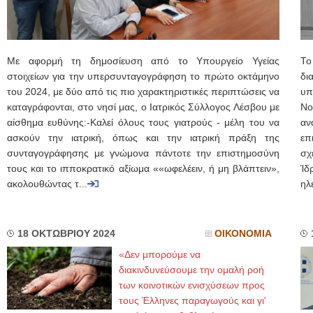
Με αφορμή τη δημοσίευση από το Υπουργείο Υγείας
Το
στοιχείων για την υπερσυνταγογράφηση το πρώτο οκτάμηνο
δι
του 2024, με δύο από τις πιο χαρακτηριστικές περιπτώσεις να
υπ
καταγράφονται, στο νησί μας, ο Ιατρικός Σύλλογος Λέσβου με
Νο
αίσθημα ευθύνης:-Καλεί όλους τους γιατρούς - μέλη του να
αν
ασκούν την ιατρική, όπως και την ιατρική πράξη της
επ
συνταγογράφησης με γνώμονα πάντοτε την επιστημοσύνη
σχ
τους και το ιπποκρατικό αξίωμα ««ωφελέειν, ή μη βλάπτειν»,
Ίδ
ακολουθώντας τ...
ηλ
18 ΟΚΤΩΒΡΙΟΥ 2024
ΟΙΚΟΝΟΜΙΑ
«Δεν μπορούμε να
διακινδυνεύσουμε την ομαλή ροή
των κοινοτικών ενισχύσεων προς
τους Έλληνες παραγωγούς και γι'