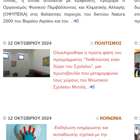
πίννας, η οποία απειλείται με εξαφάνιση, προχωρά ο
απ
Οργανισμός Φυσικού Περιβάλλοντος και Κλιματικής Αλλαγής
δω
(ΟΦΥΠΕΚΑ) στις θαλάσσιες περιοχές του δικτύου Natura
επ
2000 του Βορείου Αιγαίου και του ...
πρ
12 ΟΚΤΩΒΡΙΟΥ 2024
ΠΟΛΙΤΙΣΜΟΣ
Ολοκληρώθηκε η πρώτη φάση του
προγράμματος "Υιοθετώντας έναν
Χώρο του Σχολείου", μια
πρωτοβουλία που μεταμορφώνει
τους χώρους του Μουσικού
Σχολείου Μυτιλή
...
12 ΟΚΤΩΒΡΙΟΥ 2024
ΚΟΙΝΩΝΙΑ
-Εκδήλωση ενημέρωσης και
εκπαίδευσης σχετικά με την