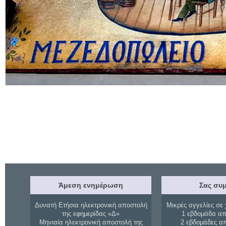
Άμεση ενημέρωση
Σας συμ
Δυνατή Ετήσια ηλεκτρονική αποστολή
Μικρές αγγελίες σε 
της εφημερίδας «Δ»
1 εβδομάδα απ
Μηνιαία ηλεκτρονική αποστολή της
2 εβδομάδες α