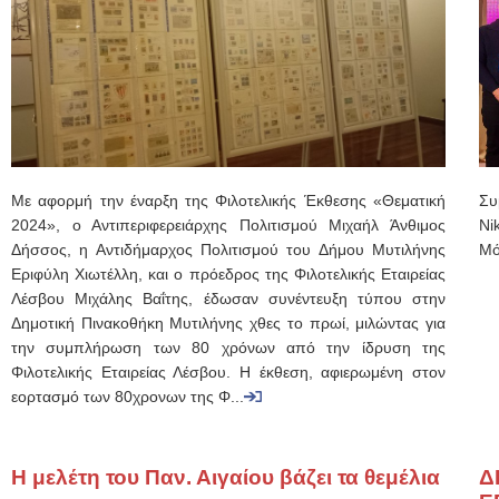
Με αφορμή την έναρξη της Φιλοτελικής Έκθεσης «Θεματική
Συ
2024», ο Αντιπεριφερειάρχης Πολιτισμού Μιχαήλ Άνθιμος
Ni
Δήσσος, η Αντιδήμαρχος Πολιτισμού του Δήμου Μυτιλήνης
Μό
Εριφύλη Χιωτέλλη, και ο πρόεδρος της Φιλοτελικής Εταιρείας
Λέσβου Μιχάλης Βαΐτης, έδωσαν συνέντευξη τύπου στην
Δημοτική Πινακοθήκη Μυτιλήνης χθες το πρωί, μιλώντας για
την συμπλήρωση των 80 χρόνων από την ίδρυση της
Φιλοτελικής Εταιρείας Λέσβου. Η έκθεση, αφιερωμένη στον
εορτασμό των 80χρονων της Φ...
Η μελέτη του Παν. Αιγαίου βάζει τα θεμέλια
Δ