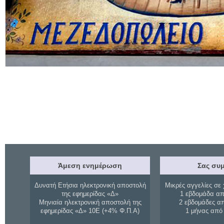
Άμεση ενημέρωση
Σας συμ
Δυνατή Ετήσια ηλεκτρονική αποστολή
Μικρές αγγελίες σε 
της εφημερίδας «Δ»
1 εβδομάδα απ
Μηνιαία ηλεκτρονική αποστολή της
2 εβδομάδες α
εφημερίδας «Δ» 10Ε (+4% Φ.Π.Α)
1 μήνας από