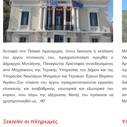
Αυτοψία στο Παλαιό Λιμεναρχείο, όπου ξεκίνησε η εκτέλεση
Με
του έργου επισκευής του, πραγματοποίησε προχθές ο
Λέ
Δήμαρχος Μυτιλήνης, Παναγιώτης Χριστόφας συνοδευόμενος
Αρ
από Μηχανικούς της Τεχνικής Υπηρεσίας του Δήμου και της
πρ
Υπηρεσίας Νεωτέρων Μνημείων και Τεχνικών Έργων Βορείου
ση
Αιγαίου.Στο πλαίσιο του έργου πραγματοποιούνται εργασίες
δι
επισκευής και αναβάθμισης εσωτερικά και εξωτερικά του
απ
κτιρίου, που λόγω της εξέχουσας θέσης του πρόκειται να
ό
χρησιμοποιηθεί ως...
Με
Ξεκινάν οι πληρωμές
Υ