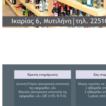
Άμεση ενημέρωση
Σας συμ
Δυνατή Ετήσια ηλεκτρονική αποστολή
Μικρές αγγελίες σε 
της εφημερίδας «Δ»
1 εβδομάδα απ
Μηνιαία ηλεκτρονική αποστολή της
2 εβδομάδες α
εφημερίδας «Δ» 10Ε (+4% Φ.Π.Α)
1 μήνας από