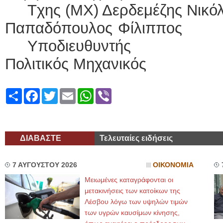
Tχης (ΜΧ) Δερδεμέζης Νικό
Παπαδόπουλο
Υποδιευθυντής
Πολιτικός Μηχανικός
Share
Facebook
Twitter
Email
WhatsApp
Viber
ΔΙΑΒΑΣΤΕ
Τελευταίες ειδήσεις
7 ΑΥΓΟΥΣΤΟΥ 2026
ΟΙΚΟΝΟΜΙΑ
Μειωμένες καταγράφονται οι
μετακινήσεις των κατοίκων της
Λέσβου λόγω των υψηλών τιμών
των υγρών καυσίμων κίνησης,