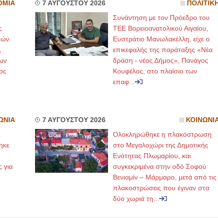
ΟΜΙΑ
7 ΑΥΓΟΥΣΤΟΥ 2026
ΠΟΛΙΤΙΚ
Συνάντηση με τον Πρόεδρο του
ς
ΤΕΕ Βορειοανατολικού Αιγαίου,
μών
Ευστράτιο Μανωλακέλλη, είχε ο
,
επικεφαλής της παράταξης «Νέα
ων
δράση - νέος Δήμος», Πανάγος
ος
Κουφέλος, στο πλαίσιο των
επαφ...
ΩΝΙΑ
7 ΑΥΓΟΥΣΤΟΥ 2026
ΚΟΙΝΩΝΙ
ς
Ολοκληρώθηκε η πλακόστρωση
ηκε
στο Μεγαλοχώρι της Δημοτικής
,
Ενότητας Πλωμαρίου, και
ς για
συγκεκριμένα στην οδό Σοφού
Βενιαμίν – Μάρμαρο, μετά από τις
πλακοστρώσεις που έγιναν στα
δύο χωριά τη...