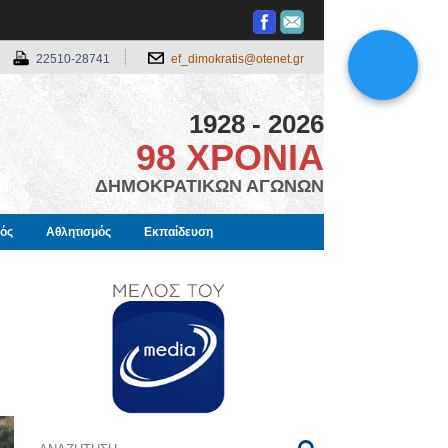
22510-28741
ef_dimokratis@otenet.gr
1928 - 2026
98 ΧΡΟΝΙΑ
ΔΗΜΟΚΡΑΤΙΚΩΝ ΑΓΩΝΩΝ
μός
Αθλητισμός
Εκπαίδευση