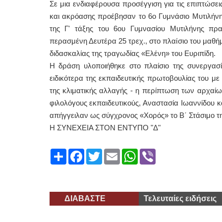
Σε μια ενδιαφέρουσα προσέγγιση για τις επιπτώσει
και ακρόασης προέβησαν το 6ο Γυμνάσιο Μυτιλήνης
της Γ' τάξης του 6ου Γυμνασίου Μυτιλήνης πρα
περασμένη Δευτέρα 25 τρεχ., στο πλαίσιο του μαθ
διδασκαλίας της τραγωδίας «Ελένη» του Ευριπίδη.
Η δράση υλοποιήθηκε στο πλαίσιο της συνεργασί
ειδικότερα της εκπαιδευτικής πρωτοβουλίας του με
της κλιματικής αλλαγής - η περίπτωση των αρχαίω
φιλολόγους εκπαιδευτικούς, Αναστασία Ιωαννίδου κ
απήγγειλαν ως σύγχρονος «Χορός» το Β΄ Στάσιμο τ
Η ΣΥΝΕΧΕΙΑ ΣΤΟΝ ΕΝΤΥΠΟ "Δ"
Share
Facebook
Twitter
Email
WhatsApp
Viber
ΔΙΑΒΑΣΤΕ
Τελευταίες ειδήσεις