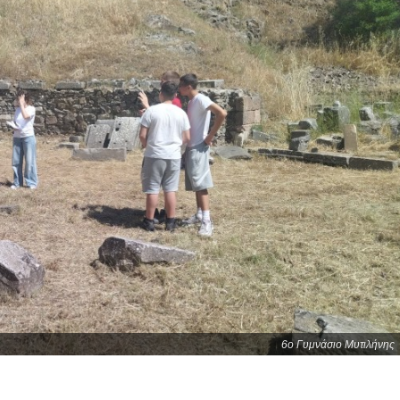
6ο Γυμνάσιο Μυτιλήνης