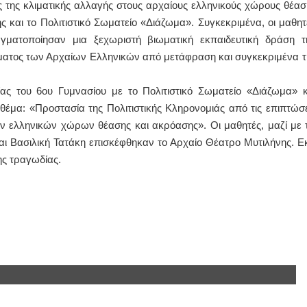
ς της κλιματικής αλλαγής στους αρχαίους ελληνικούς χώρους θέασ
 και το Πολιτιστικό Σωματείο «Διάζωμα». Συγκεκριμένα, οι μαθητ
ΙΩΑΝΝΗΣ Α. ΜΑΛΛΙΑΣ
γματοποίησαν μια ξεχωριστή βιωματική εκπαιδευτική δράση τ
ΧΕΙΡΟΥΡΓΟΣ
ήματος των Αρχαίων Ελληνικών από μετάφραση και συγκεκριμένα τ
ΟΦΘΑΛΜΙΑΤΡΟΣ
Διδάκτωρ Ιατρικής Σχολής
Πανεπιστημίου Αθηνών
ας του 6ου Γυμνασίου με το Πολιτιστικό Σωματείο «Διάζωμα» κ
Καλλιπόλεως 3,Νέα Σμύρνη,
τηλ:210-9320215
 θέμα: «Προστασία της Πολιτιστικής Κληρονομιάς από τις επιπτώσε
Καβέτσου 10, Μυτιλήνη, τηλ:
2251038065
ν ελληνικών χώρων θέασης και ακρόασης». Οι μαθητές, μαζί με τ
αι Βασιλική Τατάκη επισκέφθηκαν το Αρχαίο Θέατρο Μυτιλήνης. Εκ
Χειρουργός Ωτορινολαρυγγολόγος
ης τραγωδίας.
Έλενα Μπούμπα
Στρατιωτικός Ιατρός
Διδ.Παν.Αθηνών
Διπλωματούχος Ευρ.Ακαδημίας
Πάρνηθας 95-97 Αχαρναί
2102467085 & 6938502258
email- elenboumpa@gmail.com