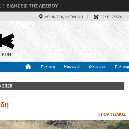
Σ
ΕΙΔΗΣΕΙΣ ΤΗΣ ΛΕΣΒΟΥ
ΑΡΙΩΝΟΣ 6, ΜΥΤΙΛΗΝΗ
22510-25524
ΙΚΩΝ
Πολιτική
Κοινωνία
Οικονομία
Πολιτισ
α
Χρήσιμα
Διεθνή
Πληροφορίες
 2026
ίδη
ΠΟΛΙΤΙΣΜΟΣ