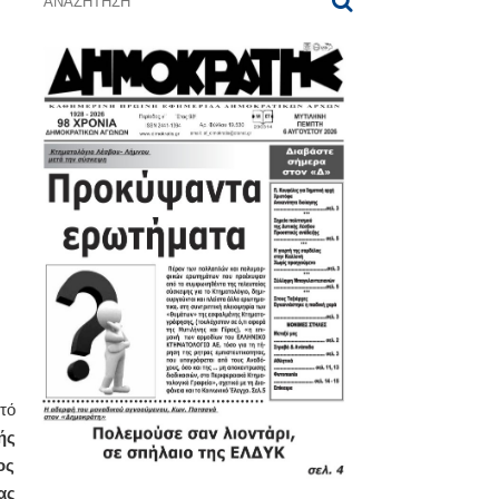
τό
ής
ος
ας