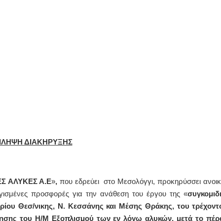
ΙΛΗΨΗ ΔΙΑΚΗΡΥΞΗΣ
Σ ΑΛΥΚΕΣ Α.Ε
»
,
που εδρεύει στο Μεσολόγγι, προκηρύσσει ανοικ
αγισμένες προσφορές για την ανάθεση του έργου της «
συγκομιδ
ρίου Θεσ/νικης, Ν. Κεσσάνης και Μέσης Θράκης, του τρέχοντ
ρησης του Η/Μ Εξοπλισμού των εν λόγω αλυκών, μετά το πέρ