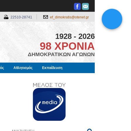
22510-28741
ef_dimokratis@otenet.gr
1928 - 2026
98 ΧΡΟΝΙΑ
ΔΗΜΟΚΡΑΤΙΚΩΝ ΑΓΩΝΩΝ
μός
Αθλητισμός
Εκπαίδευση