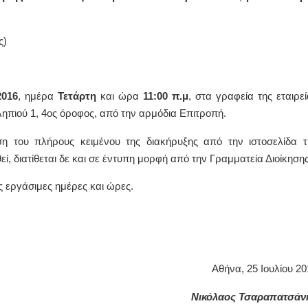
ΙΩΑΝΝΗΣ Α. ΜΑΛΛΙΑΣ
ς)
ΧΕΙΡΟΥΡΓΟΣ
ΟΦΘΑΛΜΙΑΤΡΟΣ
Διδάκτωρ Ιατρικής Σχολής
Πανεπιστημίου Αθηνών
Καλλιπόλεως 3,Νέα Σμύρνη,
2016
, ημέρα
Τετάρτη
και ώρα
11:00 π.μ
, στα γραφεία της εταιρεί
τηλ:210-9320215
Καβέτσου 10, Μυτιλήνη, τηλ:
ληπιού 1, 4ος όροφος, από την αρμόδια Επιτροπή.
2251038065
 του πλήρους κειμένου της διακήρυξης από την ιστοσελίδα τ
Χειρουργός Ωτορινολαρυγγολόγος
εί, διατίθεται δε και σε έντυπη μορφή από την Γραμματεία Διοίκηση
Έλενα Μπούμπα
Στρατιωτικός Ιατρός
 εργάσιμες ημέρες και ώρες.
Διδ.Παν.Αθηνών
Διπλωματούχος Ευρ.Ακαδημίας
Πάρνηθας 95-97 Αχαρναί
2102467085 & 6938502258
email- elenboumpa@gmail.com
Αθήνα, 25 Ιουλίου 20
Νικόλαος Τσαραπατσάν