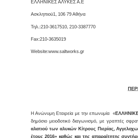
ΕΛΛΗΝΙΚΕΣ ΑΛΥΚΕΣ Α.Ε
Ασκληπιού1, 106 79 Αθήνα
Τηλ.:210-3617510, 210-3387770
Fax:210-3635019
Website:www.saltworks.gr
ΠΕΡ
Η Ανώνυμη Εταιρεία με την επωνυμία «
ΕΛΛΗΝΙΚΕ
δημόσιο μειοδοτικό διαγωνισμό, με γραπτές σφρ
αλατιού των αλυκών Κίτρους Πιερίας, Αγγελοχω
έτους 2016» καθώς και της απαραίτητης συντή