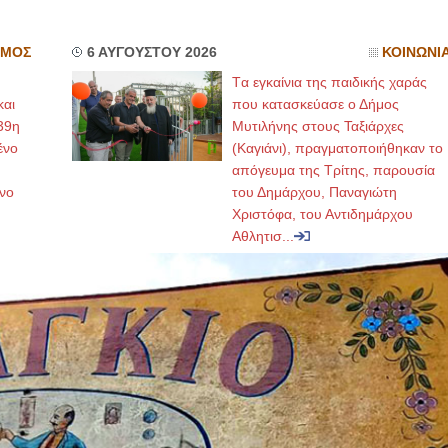
ΣΜΟΣ
6 ΑΥΓΟΥΣΤΟΥ 2026
ΚΟΙΝΩΝΙ
Tα εγκαίνια της παιδικής χαράς
και
που κατασκεύασε ο Δήμος
39η
Μυτιλήνης στους Ταξιάρχες
ένο
(Καγιάνι), πραγματοποιήθηκαν το
απόγευμα της Τρίτης, παρουσία
νο
του Δημάρχου, Παναγιώτη
Χριστόφα, του Αντιδημάρχου
Αθλητισ...