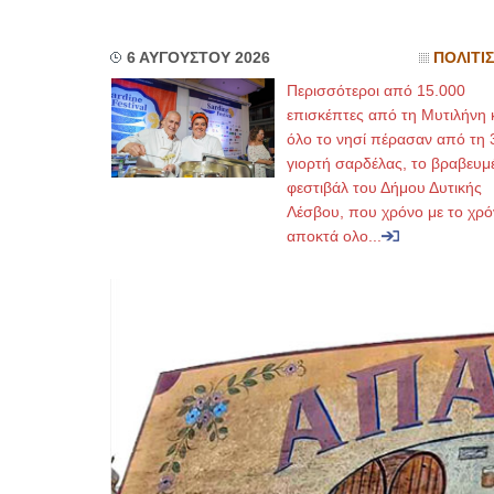
6 ΑΥΓΟΥΣΤΟΥ 2026
ΠΟΛΙΤΙ
Περισσότεροι από 15.000
επισκέπτες από τη Μυτιλήνη 
όλο το νησί πέρασαν από τη 
γιορτή σαρδέλας, το βραβευμ
φεστιβάλ του Δήμου Δυτικής
Λέσβου, που χρόνο με το χρό
αποκτά ολο...