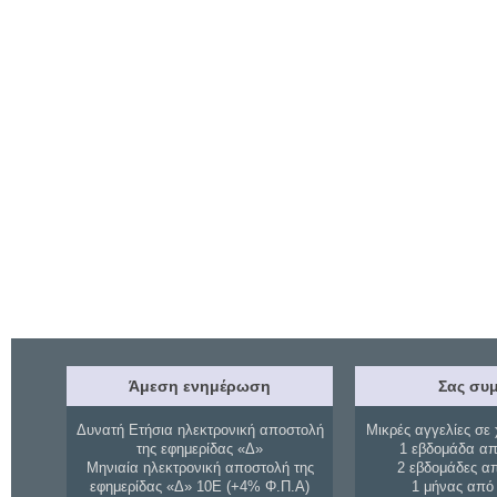
Άμεση ενημέρωση
Σας συμ
Δυνατή Ετήσια ηλεκτρονική αποστολή
Μικρές αγγελίες σε 
της εφημερίδας «Δ»
1 εβδομάδα απ
Μηνιαία ηλεκτρονική αποστολή της
2 εβδομάδες α
εφημερίδας «Δ» 10Ε (+4% Φ.Π.Α)
1 μήνας από