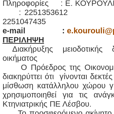
Πληροφορίες : Ε. Κ
: 225135361
2251047435
e-mail
:
e.kourouli
@p
ΠΕΡΙΛΗΨΗ
Διακήρυξης μειοδοτικής 
οικήματος
Ο Πρόεδρος της Οικονομικ
διακηρύττει ότι γίνονται δεκτέ
μίσθωση κατάλληλου χώρου για
χρησιμοποιηθεί για τις ανάγ
Κτηνιατρικής ΠΕ Λέσβου.
Το προσφερόμενο ακίνητο πρ