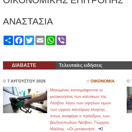
ΟΙΚΟΝΟΜΙΚΗΣ ΕΠΙΤΡΟΠΗΣ
ΑΝΤΩ
ΑΝΑΣΤΑΣΙΑ
Share
Facebook
Twitter
Email
WhatsApp
Viber
ΔΙΑΒΑΣΤΕ
Τελευταίες ειδήσεις
7 ΑΥΓΟΥΣΤΟΥ 2026
ΟΙΚΟΝΟΜΙΑ
Μειωμένες καταγράφονται οι
μετακινήσεις των κατοίκων της
Λέσβου λόγω των υψηλών τιμών
των υγρών καυσίμων κίνησης,
όπως αναφέρει ο πρόεδρος των
βενζινοπωλών Λέσβου, Γιώργος
Μάλλης. «Οι μετακινήσε...