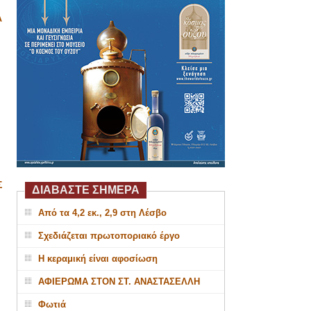
Α
Σ
ΔΙΑΒΑΣΤΕ ΣΗΜΕΡΑ
Από τα 4,2 εκ., 2,9 στη Λέσβο
Σχεδιάζεται πρωτοποριακό έργο
Η κεραμική είναι αφοσίωση
ΑΦΙΕΡΩΜΑ ΣΤΟΝ ΣΤ. ΑΝΑΣΤΑΣΕΛΛΗ
Φωτιά