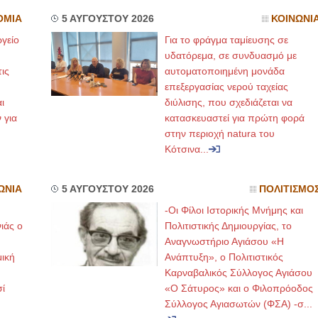
ΟΜΙΑ
5 ΑΥΓΟΥΣΤΟΥ 2026
ΚΟΙΝΩΝΙ
γείο
Για το φράγμα ταμίευσης σε
υδατόρεμα, σε συνδυασμό με
ις
αυτοματοποιημένη μονάδα
επεξεργασίας νερού ταχείας
ι
διύλισης, που σχεδιάζεται να
 για
κατασκευαστεί για πρώτη φορά
στην περιοχή natura του
Κότσινα...
ΩΝΙΑ
5 ΑΥΓΟΥΣΤΟΥ 2026
ΠΟΛΙΤΙΣΜΟ
-Οι Φίλοι Ιστορικής Μνήμης και
ιάς ο
Πολιτιστικής Δημιουργίας, το
Αναγνωστήριο Αγιάσου «Η
μική
Ανάπτυξη», ο Πολιτιστικός
Καρναβαλικός Σύλλογος Αγιάσου
ί
«Ο Σάτυρος» και ο Φιλοπρόοδος
Σύλλογος Αγιασωτών (ΦΣΑ) -σ...