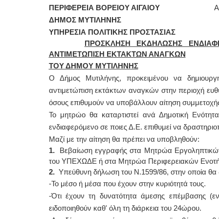
ΠΕΡΙΦΕΡΕΙΑ ΒΟΡΕΙΟΥ ΑΙΓΑΙΟΥ
ΑΡ. ΠΡΩΤ
ΔΗΜΟΣ ΜΥΤΙΛΗΝΗΣ
ΥΠΗΡΕΣΙΑ ΠΟΛΙΤΙΚΗΣ ΠΡΟΣΤΑΣΙΑΣ
ΠΡΟΣΚΛΗΣΗ ΕΚΔΗΛΩΣΗΣ ΕΝΔΙΑΦ
ΑΝΤΙΜΕΤΩΠΙΣΗ ΕΚΤΑΚΤΩΝ ΑΝΑΓΚΩΝ
ΤΟΥ ΔΗΜΟΥ ΜΥΤΙΛΗΝΗΣ
Ο Δήμος Μυτιλήνης, προκειμένου να δημιουργ
αντιμετώπιση εκτάκτων αναγκών στην περιοχή ευθύν
όσους επιθυμούν να υποβάλλουν αίτηση συμμετοχής 
Το μητρώο θα καταρτιστεί ανά Δημοτική Ενότητ
ενδιαφερόμενο σε ποιες Δ.Ε. επιθυμεί να δραστηριοπ
Μαζί με την αίτηση θα πρέπει να υποβληθούν:
1.
Βεβαίωση εγγραφής στα Μητρώα Εργοληπτικών
του ΥΠΕΧΩΔΕ ή στα Μητρώα Περιφερειακών Ενοτήτων
2.
Υπεύθυνη δήλωση του Ν.1599/86, στην οποία θα 
-Το μέσο ή μέσα που έχουν στην κυριότητά τους.
-Ότι έχουν τη δυνατότητα άμεσης επέμβασης (ε
ειδοποιηθούν καθ' όλη τη διάρκεια του 24ώρου.