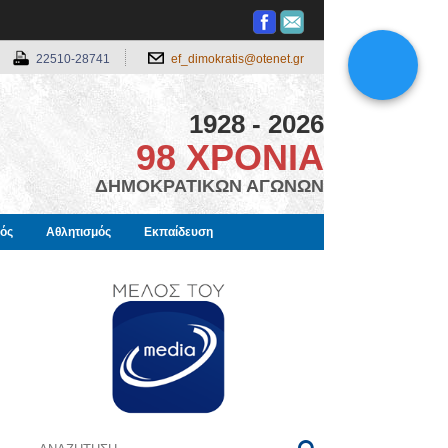
22510-28741
ef_dimokratis@otenet.gr
1928 - 2026
98 ΧΡΟΝΙΑ
ΔΗΜΟΚΡΑΤΙΚΩΝ ΑΓΩΝΩΝ
μός
Αθλητισμός
Εκπαίδευση