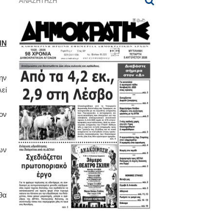
ΗΝ
ην
εί
ον
ων
θα