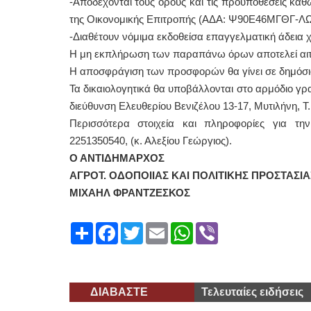
-Αποδέχονται τους όρους και τις προϋποθέσεις καθ
της Οικονομικής Επιτροπής (ΑΔΑ: Ψ90Ε46ΜΓΘΓ-ΛΩ9
-Διαθέτουν νόμιμα εκδοθείσα επαγγελματική άδεια χ
Η μη εκπλήρωση των παραπάνω όρων αποτελεί αιτί
Η αποσφράγιση των προσφορών θα γίνει σε δημόσια
Τα δικαιολογητικά θα υποβάλλονται στο αρμόδιο γρ
διεύθυνση Ελευθερίου Βενιζέλου 13-17, Μυτιλήνη, Τ.
Περισσότερα στοιχεία και πληροφορίες για τη
2251350540, (κ. Αλεξίου Γεώργιος).
Ο ΑΝΤΙΔΗΜΑΡΧΟΣ
ΑΓΡΟΤ. ΟΔΟΠΟΙΙΑΣ ΚΑΙ ΠΟΛΙΤΙΚΗΣ ΠΡΟΣΤΑΣΙΑ
ΜΙΧΑΗΛ ΦΡΑΝΤΖΕΣΚΟΣ
Share
Facebook
Twitter
Email
WhatsApp
Viber
ΔΙΑΒΑΣΤΕ
Τελευταίες ειδήσεις