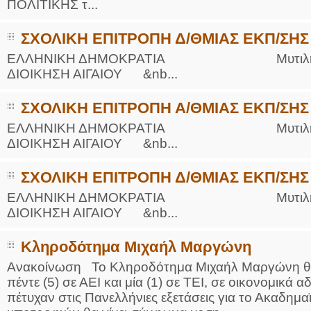
ΠΟΛΙΤΙΚΗΣ τ...
ΕΙΔΙΚΟΣ ΚΑΡΔΙΟΛΟΓΟΣ
ΣΧΟΛΙΚΗ ΕΠΙΤΡΟΠΗ Δ/ΘΜΙΑΣ ΕΚΠ/ΣΗΣ
ΚΩΝΣΤΑΝΤΙΝΟΣ Ε.
ΕΛΛΗΝΙΚΗ ΔΗΜΟΚΡΑΤΙΑ Μυτιλήνη 2
Holter πίεσης και ρυ
ΔΙΟΙΚΗΣΗ ΑΙΓΑΙΟΥ &nb...
Δοκιμασία κοπώσεω
υπέρηχος
Μυτιλήνη Βουρνάζω
τηλ.2251302311
ΣΧΟΛΙΚΗ ΕΠΙΤΡΟΠΗ Α/ΘΜΙΑΣ ΕΚΠ/ΣΗΣ
Γέρα:Παπάδος τηλ.2
aroniskos@gmail.c
ΕΛΛΗΝΙΚΗ ΔΗΜΟΚΡΑΤΙΑ Μυτιλήνη 0
ΔΙΟΙΚΗΣΗ ΑΙΓΑΙΟΥ &nb...
Φυσικοθεραπεύτρια Manual 
ΣΧΟΛΙΚΗ ΕΠΙΤΡΟΠΗ Δ/ΘΜΙΑΣ ΕΚΠ/ΣΗΣ
Σταυρουλάκη-Γαλάτη 
Πτυχιούχος Φυσικοθ
ΕΛΛΗΝΙΚΗ ΔΗΜΟΚΡΑΤΙΑ Μυτιλήνη 0
ΑΤΕΙ Θεσσαλονίκη
Σύμβαση με ΕΟΠΥΥ
ΔΙΟΙΚΗΣΗ ΑΙΓΑΙΟΥ &nb...
Ασκληπιού 39 Χρυσ
Μυτιλήνη
τηλ. 22510-54898- 6
Κληροδότημα Μιχαήλ Μαργώνη
Ανακοίνωση Το Κληροδότημα Μιχαήλ Μαργώνη θα δώ
πέντε (5) σε ΑΕΙ και μία (1) σε ΤΕΙ, σε οικονομικά 
πέτυχαν στις Πανελλήνιες εξετάσεις για το Ακαδημ