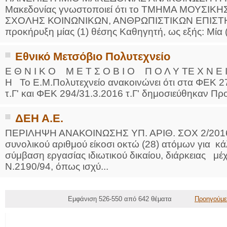
Μακεδονίας γνωστοποιεί ότι το ΤΜΗΜΑ ΜΟΥΣΙΚ
ΣΧΟΛΗΣ ΚΟΙΝΩΝΙΚΩΝ, ΑΝΘΡΩΠΙΣΤΙΚΩΝ ΕΠΙΣΤΗ
προκήρυξη μίας (1) θέσης Καθηγητή, ως εξής: Μία 
Εθνικό Μετσόβιο Πολυτεχνείο
Ε Θ Ν Ι Κ Ο Μ Ε Τ Σ Ο Β Ι Ο Π Ο Λ Υ ΤΕ Χ Ν Ε Ι 
Η Το Ε.Μ.Πολυτεχνείο ανακοινώνει ότι στα ΦΕΚ 2
τ.Γ' και ΦΕΚ 294/31.3.2016 τ.Γ' δημοσιεύθηκαν Προ
ΔΕΗ Α.Ε.
ΠΕΡΙΛΗΨΗ ΑΝΑΚΟΙΝΩΣΗΣ ΥΠ. ΑΡΙΘ. ΣΟΧ 2/2016 
συνολικού αριθμού είκοσι οκτώ (28) ατόμων για 
σύμβαση εργασίας ιδιωτικού δικαίου, διάρκειας μέχ
Ν.2190/94, όπως ισχύ...
Εμφάνιση 526-550 από 642 θέματα
Προηγούμε