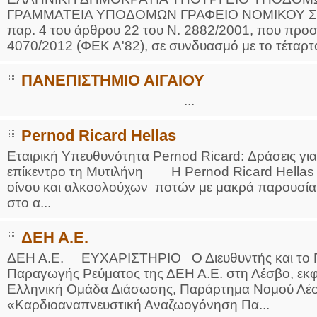
ΓΡΑΜΜΑΤΕΙΑ ΥΠΟΔΟΜΩΝ ΓΡΑΦΕΙΟ ΝΟΜΙΚΟΥ Σ
παρ. 4 του άρθρου 22 του Ν. 2882/2001, που προστ
4070/2012 (ΦΕΚ Α'82), σε συνδυασμό με το τέταρτο
ΠΑΝΕΠΙΣΤΗΜΙΟ ΑΙΓΑΙΟΥ
...
Pernod Ricard Ηellas
Εταιρική Υπευθυνότητα Pernod Ricard: Δράσεις γι
επίκεντρο τη Μυτιλήνη H Pernod Ricard Hellas είν
οίνου και αλκοολούχων ποτών με μακρά παρουσία
στο α...
ΔΕΗ Α.Ε.
ΔΕΗ Α.Ε. ΕΥΧΑΡΙΣΤΗΡΙΟ Ο Διευθυντής και το 
Παραγωγής Ρεύματος της ΔΕΗ Α.Ε. στη Λέσβο, εκφρ
Ελληνική Ομάδα Διάσωσης, Παράρτημα Νομού Λέσβο
«Καρδιοαναπνευστική Αναζωογόνηση Πα...