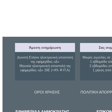
Άμεση ενημέρωση
Σας συμ
Δυνατή Ετήσια ηλεκτρονική αποστολή
Μικρές αγγελίες σε 
της εφημερίδας «Δ»
1 εβδομάδα απ
Μηνιαία ηλεκτρονική αποστολή της
2 εβδομάδες α
εφημερίδας «Δ» 10Ε (+4% Φ.Π.Α)
1 μήνας από
ΟΡΟΙ ΧΡΗΣΗΣ
ΠΟΛΙΤΙΚΗ ΑΠΟΡ
ΕΦΗΜΕΡΙΔΑ ΔΗΜΟΚΡΑΤΗΣ
ΕΠΙΚΟΙ