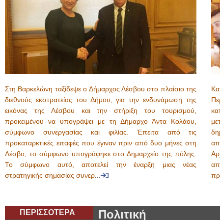
Στη Βαρκελώνη ταξίδεψε ο Δήμαρχος Λέσβου στο πλαίσιο της
Κα
διεθνούς εκστρατείας του Δήμου, για την ενδυνάμωση της
Πε
εικόνας της Λέσβου και την στήριξη του τουρισμού,
κα
προκειμένου να υπογράψει με τη Δήμαρχο Άντα Κολάου,
με
σύμφωνο συνεργασίας και φιλίας. Έπειτα από τις
δη
προκαταρκτικές επαφές που έγιναν πριν από δυο μήνες στη
απ
Λέσβο, το σύμφωνο υπογράφηκε στο Δημαρχείο της πόλης.
Αρ
Το σύμφωνο αυτό, αποτελεί την έναρξη μιας νέας
απ
στρατηγικής σημασίας συνερ
...
πρ
ΠΕΡΙΣΣΟΤΕΡΑ
Πολιτική