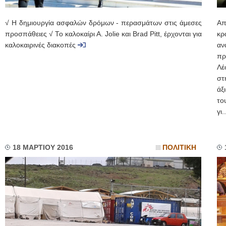
√ Η δημιουργία ασφαλών δρόμων - περασμάτων στις άμεσες
Απ
προσπάθειες √ Το καλοκαίρι Α. Jolie και Brad Pitt, έρχονται για
κρ
καλοκαιρινές διακοπές
αν
πρ
Λέ
στ
άξ
το
γι..
18 ΜΑΡΤΙΟΥ 2016
ΠΟΛΙΤΙΚΗ