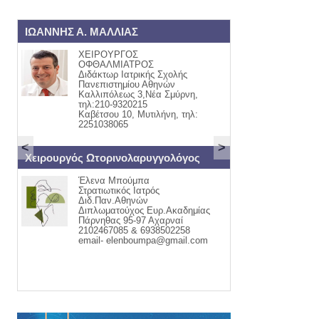
ΩΑΝΝΗΣ Α. ΜΑΛΛΙΑΣ
ΟΡΘΟΠΑΙΔΙΚΟΣ
ΧΕΙΡΟΥΡΓΟΣ
ΓΙΩΡΓΟΣ Ι. 
ΟΦΘΑΛΜΙΑΤΡΟΣ
ΟΡΘΟΠΑΙΔΙΚ
Διδάκτωρ Ιατρικής Σχολής
ΤΡΑΥΜΑΤΟΛΟ
Πανεπιστημίου Αθηνών
ΚΑΒΕΤΣΟΥ 32
Καλλιπόλεως 3,Νέα Σμύρνη,
ΤΗΛ:22510-55
τηλ:210-9320215
ΚΙΝ:694240544
Καβέτσου 10, Μυτιλήνη, τηλ:
2251038065
<
>
ειρουργός Ωτορινολαρυγγολόγος
ΕΝΔΟΚΡΙΝΟΛΟΓΟΣ - 
Έλενα Μπούμπα
ΑΣΗΜΑΚΗΣ Ε.
Στρατιωτικός Ιατρός
ΜΟΥΦΛΟΥΖΕ
Διδ.Παν.Αθηνών
θυρεοειδής Σα
Διπλωματούχος Ευρ.Ακαδημίας
Διαβήτης 1,2&
Πάρνηθας 95-97 Αχαρναί
Οστεοπόρωση 
2102467085 & 6938502258
Έμμηνου Ρύσε
email- elenboumpa@gmail.com
ΚΑΒΕΤΣΟΥ 32
ΠΑΠΑΔΟΣ ΓΕ
22510-43366 6