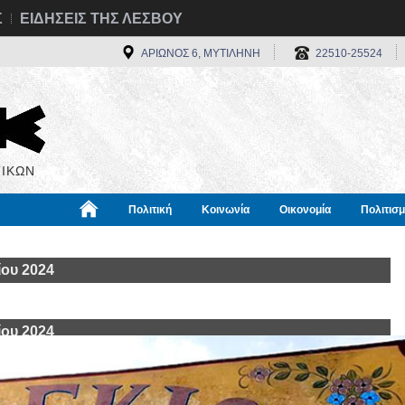
Σ
ΕΙΔΗΣΕΙΣ ΤΗΣ ΛΕΣΒΟΥ
ΑΡΙΩΝΟΣ 6, ΜΥΤΙΛΗΝΗ
22510-25524
ΙΚΩΝ
Πολιτική
Κοινωνία
Οικονομία
Πολιτισ
α
Χρήσιμα
Διεθνή
Πληροφορίες
ίου 2024
ίου 2024