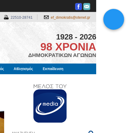
22510-28741
ef_dimokratis@otenet.gr
1928 - 2026
98 ΧΡΟΝΙΑ
ΔΗΜΟΚΡΑΤΙΚΩΝ ΑΓΩΝΩΝ
μός
Αθλητισμός
Εκπαίδευση