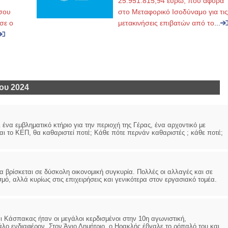
25.951.815,94 ευρώ, που αφορά
σου
στο Μεταφορικό Ισοδύναμο για τις
σε ο
μετακινήσεις επιβατών από το
...
ου 2024
 ένα εμβληματικό κτήριο για την περιοχή της Γέρας, ένα αρχοντικό με
και το ΚΕΠ, θα καθαριστεί ποτέ; Κάθε πότε περνάν καθαριστές ; κάθε ποτέ;
 βρίσκεται σε δύσκολη οικονομική συγκυρία. Πολλές οι αλλαγές και σε
, αλλά κυρίως στις επιχειρήσεις και γενικότερα στον εργασιακό τομέα.
πακας ήταν οι μεγάλοι κερδισμένοι στην 10η αγωνιστική,
άλο ενδιαφέρον. Στον Άγιο Δημήτριο, ο Ηρακλής έβγαλε το ρόπαλό του και