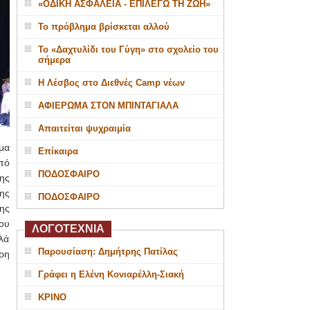
«ΟΔΙΚΗ ΑΣΦΑΛΕΙΑ - ΕΠΙΛΕΓΩ ΤΗ ΖΩΗ»
Το πρόβλημα βρίσκεται αλλού
Το «Δαχτυλίδι του Γύγη» στο σχολείο του
σήμερα
Η Λέσβος στο Διεθνές Camp νέων
ΑΦΙΕΡΩΜΑ ΣΤΟΝ ΜΠΙΝΤΑΓΙΑΛΑ
Απαιτείται ψυχραιμία
μα
Επίκαιρα
πό
ΠΟΔΟΣΦΑΙΡΟ
ης
ης
ΠΟΔΟΣΦΑΙΡΟ
ης
ου
ΛΟΓΟΤΕΧΝΙΑ
λά
Παρουσίαση: Δημήτρης Πατίλας
ρη
Γράφει η Ελένη Κονιαρέλλη-Σιακή
ΚΡΙΝΟ