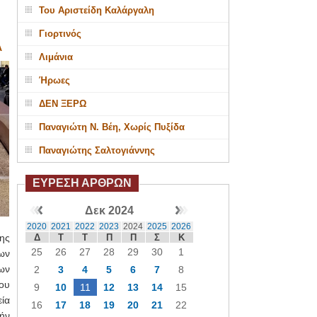
Του Αριστείδη Καλάργαλη
Γιορτινός
Α
Λιμάνια
Ήρωες
ΔΕΝ ΞΕΡΩ
Παναγιώτη Ν. Βέη, Χωρίς Πυξίδα
Παναγιώτης Σαλτογιάννης
ΕΥΡΕΣΗ ΑΡΘΡΩΝ
Δεκ 2024
2020
2021
2022
2023
2024
2025
2026
Δ
Τ
Τ
Π
Π
Σ
Κ
ης
25
26
27
28
29
30
1
ων
ων
2
3
4
5
6
7
8
ου
9
10
11
12
13
14
15
ία
16
17
18
19
20
21
22
ήν