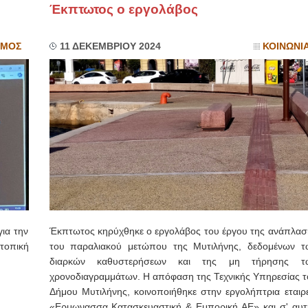
Έκπτωτος ο εργολάβος
ΣΜΟΣ
11 ΔΕΚΕΜΒΡΙΟΥ 2024
ΚΟΙΝΩΝΙ
για την
Έκπτωτος κηρύχθηκε ο εργολάβος του έργου της ανάπλασ
τοπική
του παραλιακού μετώπου της Μυτιλήνης, δεδομένων τ
διαρκών καθυστερήσεων και της μη τήρησης τ
χρονοδιαγραμμάτων. Η απόφαση της Τεχνικής Υπηρεσίας τ
Δήμου Μυτιλήνης, κοινοποιήθηκε στην εργολήπτρια εταιρε
«Ερμωνασσα Κατασκευαστική & Εμπορική ΑΕ» και σ' αυτ