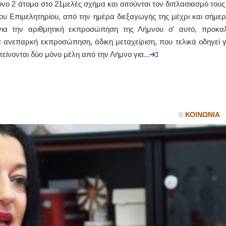
ο 2 άτομα στο 21μελές σχήμα και αιτούνται τον διπλασιασμό τους
του Επιμελητηρίου, από την ημέρα διεξαγωγής της μέχρι και σήμερ
ΙΩΑΝΝΗΣ Α. ΜΑΛΛΙΑΣ
για την αριθμητική εκπροσώπηση της Λήμνου σ' αυτό, προκαλ
ΧΕΙΡΟΥΡΓΟΣ
ια ανεπαρκή εκπροσώπηση, άδικη μεταχείριση, που τελικά οδηγεί γ
ΟΦΘΑΛΜΙΑΤΡΟΣ
Διδάκτωρ Ιατρικής Σχολής
είνονται δύο μόνο μέλη από την Λήμνο για...
Πανεπιστημίου Αθηνών
Καλλιπόλεως 3,Νέα Σμύρνη,
τηλ:210-9320215
Καβέτσου 10, Μυτιλήνη, τηλ:
2251038065
Χειρουργός Ωτορινολαρυγγολόγος
ΚΟΙΝΩΝΙΑ
Έλενα Μπούμπα
Στρατιωτικός Ιατρός
Διδ.Παν.Αθηνών
Διπλωματούχος Ευρ.Ακαδημίας
Πάρνηθας 95-97 Αχαρναί
2102467085 & 6938502258
email- elenboumpa@gmail.com