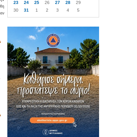
23
24
25
26
27
28
29
Μη
30
31
1
2
3
4
5
εν
Α
.
Α