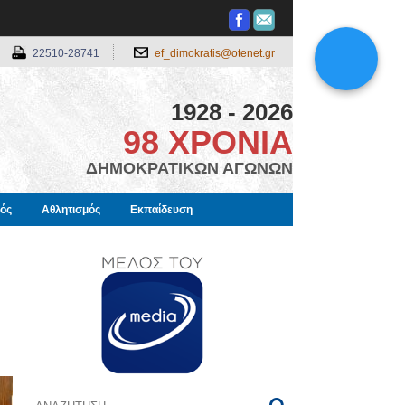
22510-28741
ef_dimokratis@otenet.gr
1928 - 2026
98 ΧΡΟΝΙΑ
ΔΗΜΟΚΡΑΤΙΚΩΝ ΑΓΩΝΩΝ
μός
Αθλητισμός
Εκπαίδευση