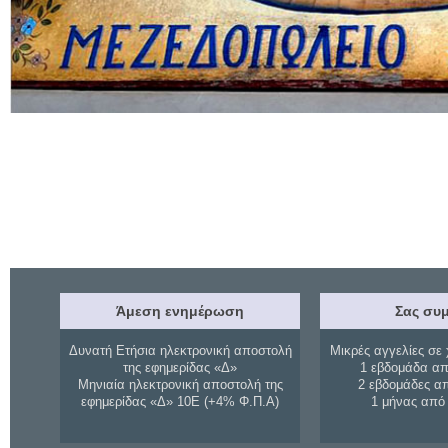
Άμεση ενημέρωση
Σας συμ
Δυνατή Ετήσια ηλεκτρονική αποστολή
Μικρές αγγελίες σε 
της εφημερίδας «Δ»
1 εβδομάδα απ
Μηνιαία ηλεκτρονική αποστολή της
2 εβδομάδες α
εφημερίδας «Δ» 10Ε (+4% Φ.Π.Α)
1 μήνας από