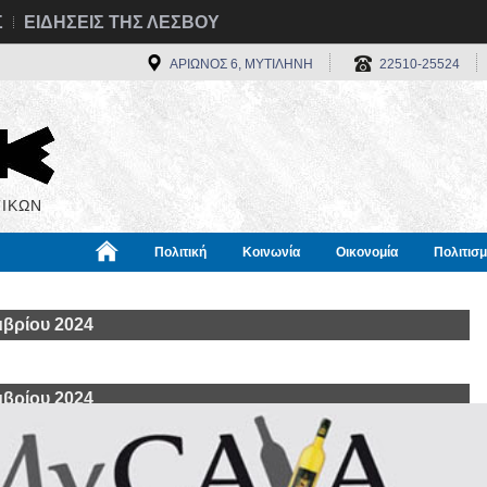
Σ
ΕΙΔΗΣΕΙΣ ΤΗΣ ΛΕΣΒΟΥ
ΑΡΙΩΝΟΣ 6, ΜΥΤΙΛΗΝΗ
22510-25524
ΙΚΩΝ
Πολιτική
Κοινωνία
Οικονομία
Πολιτισ
α
Χρήσιμα
Διεθνή
Πληροφορίες
βρίου 2024
βρίου 2024