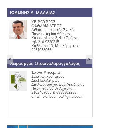
ΝΗΣ Α. ΜΑΛΛΙΑΣ
ΟΡΘΟΠΑΙΔΙΚΟΣ
ΧΕΙΡΟΥΡΓΟΣ
ΓΙΩΡΓΟΣ Ι. ΠΑΠΙ
ΟΦΘΑΛΜΙΑΤΡΟΣ
ΟΡΘΟΠΑΙΔΙΚΟΣ Χ
Διδάκτωρ Ιατρικής Σχολής
ΤΡΑΥΜΑΤΟΛΟΓΟΣ
Πανεπιστημίου Αθηνών
ΚΑΒΕΤΣΟΥ 32
Καλλιπόλεως 3,Νέα Σμύρνη,
ΤΗΛ:22510-55711
τηλ:210-9320215
ΚΙΝ:6942405440
Καβέτσου 10, Μυτιλήνη, τηλ:
2251038065
<
>
υργός Ωτορινολαρυγγολόγος
ΕΝΔΟΚΡΙΝΟΛΟΓΟΣ - ΔΙΑ
Έλενα Μπούμπα
ΑΣΗΜΑΚΗΣ Ε.
Στρατιωτικός Ιατρός
ΜΟΥΦΛΟΥΖΕΛΛΗ
Διδ.Παν.Αθηνών
θυρεοειδής Σακχαρ
Διπλωματούχος Ευρ.Ακαδημίας
Διαβήτης 1,2&Κυήσ
Πάρνηθας 95-97 Αχαρναί
Οστεοπόρωση Διατ
2102467085 & 6938502258
Έμμηνου Ρύσεως
email- elenboumpa@gmail.com
ΚΑΒΕΤΣΟΥ 32 ΜΥ
ΠΑΠΑΔΟΣ ΓΕΡΑΣ
22510-43366 69723