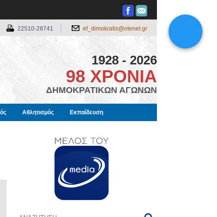
22510-28741
ef_dimokratis@otenet.gr
1928 - 2026
98 ΧΡΟΝΙΑ
ΔΗΜΟΚΡΑΤΙΚΩΝ ΑΓΩΝΩΝ
μός
Αθλητισμός
Εκπαίδευση