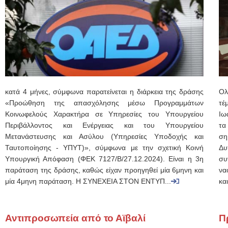
κατά 4 μήνες, σύμφωνα παρατείνεται η διάρκεια της δράσης
Ολ
«Προώθηση της απασχόλησης μέσω Προγραμμάτων
τέ
Κοινωφελούς Χαρακτήρα σε Υπηρεσίες του Υπουργείου
Ιω
Περιβάλλοντος και Ενέργειας και του Υπουργείου
τα
Μετανάστευσης και Ασύλου (Υπηρεσίες Υποδοχής και
ση
Ταυτοποίησης - ΥΠΥΤ)», σύμφωνα με την σχετική Κοινή
Δυ
Υπουργική Απόφαση (ΦΕΚ 7127/Β/27.12.2024). Είναι η 3η
συ
παράταση της δράσης, καθώς είχαν προηγηθεί μία 6μηνη και
να
μία 4μηνη παράταση. Η ΣΥΝΕΧΕΙΑ ΣΤΟΝ ΕΝΤΥΠ...
κα
Αντιπροσωπεία από το Αϊβαλί
Π