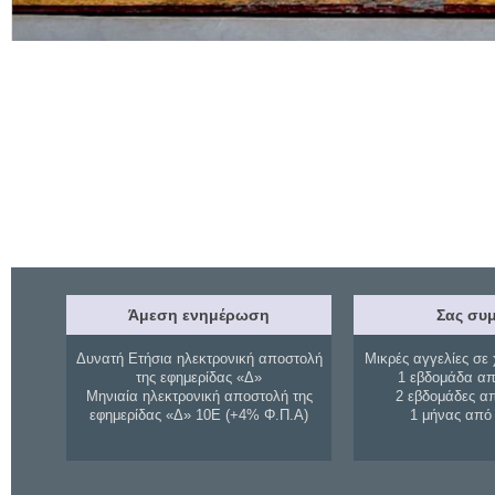
Άμεση ενημέρωση
Σας συμ
Δυνατή Ετήσια ηλεκτρονική αποστολή
Μικρές αγγελίες σε 
της εφημερίδας «Δ»
1 εβδομάδα απ
Μηνιαία ηλεκτρονική αποστολή της
2 εβδομάδες α
εφημερίδας «Δ» 10Ε (+4% Φ.Π.Α)
1 μήνας από