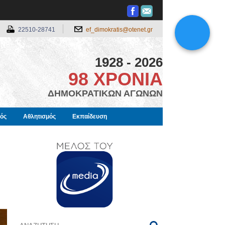
22510-28741
ef_dimokratis@otenet.gr
1928 - 2026
98 ΧΡΟΝΙΑ
ΔΗΜΟΚΡΑΤΙΚΩΝ ΑΓΩΝΩΝ
μός
Αθλητισμός
Εκπαίδευση