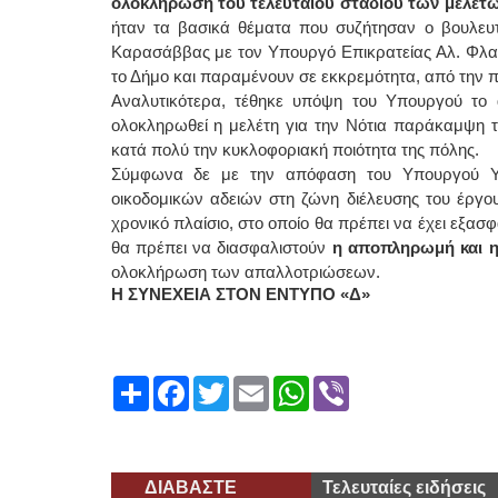
ολοκλήρωση του τελευταίου σταδίου των μελετώ
ήταν τα βασικά θέματα που συζήτησαν ο βουλευτή
Καρασάββας με τον Υπουργό Επικρατείας Αλ. Φλα
το Δήμο και παραμένουν σε εκκρεμότητα, από την
Αναλυτικότερα, τέθηκε υπόψη του Υπουργού το α
ολοκληρωθεί η μελέτη για την Νότια παράκαμψη τ
κατά πολύ την κυκλοφοριακή ποιότητα της πόλης.
Σύμφωνα δε με την απόφαση του Υπουργού Υ
οικοδομικών αδειών στη ζώνη διέλευσης του έργου
χρονικό πλαίσιο, στο οποίο θα πρέπει να έχει εξασ
θα πρέπει να διασφαλιστούν
η αποπληρωμή και
η
ολοκλήρωση των απαλλοτριώσεων.
Η ΣΥΝΕΧΕΙΑ ΣΤΟΝ ΕΝΤΥΠΟ «Δ»
Share
Facebook
Twitter
Email
WhatsApp
Viber
ΔΙΑΒΑΣΤΕ
Τελευταίες ειδήσεις