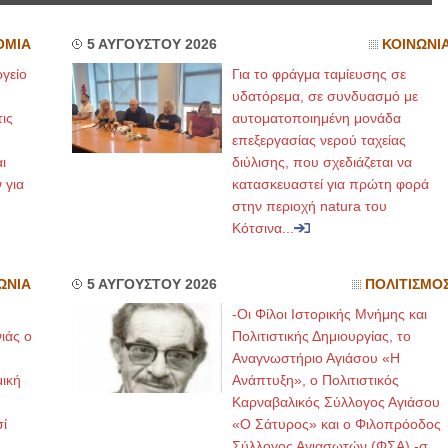
ΟΜΙΑ
5 ΑΥΓΟΥΣΤΟΥ 2026
ΚΟΙΝΩΝΙ
γείο
Για το φράγμα ταμίευσης σε
υδατόρεμα, σε συνδυασμό με
ις
αυτοματοποιημένη μονάδα
επεξεργασίας νερού ταχείας
ι
διύλισης, που σχεδιάζεται να
 για
κατασκευαστεί για πρώτη φορά
στην περιοχή natura του
Κότσινα...
ΩΝΙΑ
5 ΑΥΓΟΥΣΤΟΥ 2026
ΠΟΛΙΤΙΣΜΟ
-Οι Φίλοι Ιστορικής Μνήμης και
ιάς ο
Πολιτιστικής Δημιουργίας, το
Αναγνωστήριο Αγιάσου «Η
μική
Ανάπτυξη», ο Πολιτιστικός
Καρναβαλικός Σύλλογος Αγιάσου
ί
«Ο Σάτυρος» και ο Φιλοπρόοδος
Σύλλογος Αγιασωτών (ΦΣΑ) -σ...