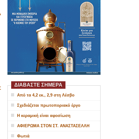
Α
ΔΙΑΒΑΣΤΕ ΣΗΜΕΡΑ
Σ
Από τα 4,2 εκ., 2,9 στη Λέσβο
Σχεδιάζεται πρωτοποριακό έργο
Η κεραμική είναι αφοσίωση
ΑΦΙΕΡΩΜΑ ΣΤΟΝ ΣΤ. ΑΝΑΣΤΑΣΕΛΛΗ
Φωτιά