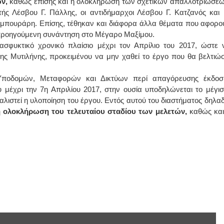
ν,
καθώς επίσης και η ολοκλήρωση των σχετικών απαλλοτριώσεω
ς Λέσβου Γ. Πάλλης, οι αντιδήμαρχοι Λέσβου Γ. Κατζανός και 
ΙΩΑΝΝΗΣ Α. ΜΑΛΛΙΑΣ
μπουράρη. Επίσης, τέθηκαν και διάφορα άλλα θέματα που αφορο
 προηγούμενη συνάντηση στο Μέγαρο Μαξίμου.
ΧΕΙΡΟΥΡΓΟΣ
σφυκτικό χρονικό πλαίσιο μέχρι τον Απρίλιο του 2017, ώστε 
ΟΦΘΑΛΜΙΑΤΡΟΣ
Διδάκτωρ Ιατρικής Σχολής
ης Μυτιλήνης, προκειμένου να μην χαθεί το έργο που θα βελτιώσ
Πανεπιστημίου Αθηνών
Καλλιπόλεως 3,Νέα Σμύρνη,
τηλ:210-9320215
ποδομών, Μεταφορών και Δικτύων περί απαγόρευσης έκδοσ
Καβέτσου 10, Μυτιλήνη, τηλ:
2251038065
 μέχρι την 7η Απριλίου 2017, στην ουσία υποδηλώνεται το μέγισ
φαλιστεί η υλοποίηση του έργου. Εντός αυτού του διαστήματος δηλαδ
Χειρουργός Ωτορινολαρυγγολόγος
 ολοκλήρωση του τελευταίου σταδίου των μελετών,
καθώς και
Έλενα Μπούμπα
Στρατιωτικός Ιατρός
Διδ.Παν.Αθηνών
Διπλωματούχος Ευρ.Ακαδημίας
Πάρνηθας 95-97 Αχαρναί
2102467085 & 6938502258
email- elenboumpa@gmail.com