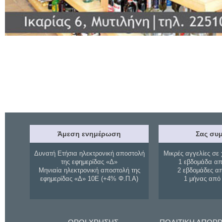
Άμεση ενημέρωση
Σας συμ
Δυνατή Ετήσια ηλεκτρονική αποστολή
Μικρές αγγελίες σε 
της εφημερίδας «Δ»
1 εβδομάδα απ
Μηνιαία ηλεκτρονική αποστολή της
2 εβδομάδες α
εφημερίδας «Δ» 10Ε (+4% Φ.Π.Α)
1 μήνας από