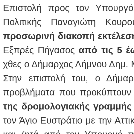
Επιστολή προς τον Υπουργό
ΕΙΔΙΚΟΣ ΚΑΡΔΙ
Πολιτικής Παναγιώτη Κουρ
ΚΩΝΣΤ
Holter 
Δοκιμα
προσωρινή διακοπή εκτέλεσ
υπέρηχ
Μυτιλή
τηλ.225
Εξπρές Πήγασος
από τις 5 έ
Γέρα:Π
aronis
χθες ο Δήμαρχος Λήμνου Δημ. 
Φυσικοθεραπεύτρ
Στην επιστολή του, ο Δήμαρχ
Σταυρου
Πτυχιού
ΑΤΕΙ Θ
Σύμβασ
προβλήματα που προκύπτου
Ασκληπ
Μυτιλή
τηλ. 22
της δρομολογιακής γραμμής
τον Άγιο Ευστράτιο με την Αττι