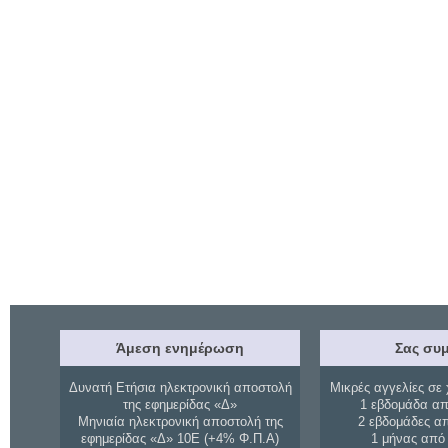
Άμεση ενημέρωση
Σας συμ
Δυνατή Ετήσια ηλεκτρονική αποστολή
Μικρές αγγελίες σε 
της εφημερίδας «Δ»
1 εβδομάδα απ
Μηνιαία ηλεκτρονική αποστολή της
2 εβδομάδες α
εφημερίδας «Δ» 10Ε (+4% Φ.Π.Α)
1 μήνας από