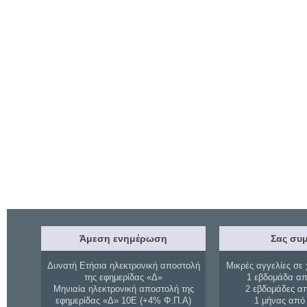
Άμεση ενημέρωση
Σας συμ
Δυνατή Ετήσια ηλεκτρονική αποστολή
Μικρές αγγελίες σε 
της εφημερίδας «Δ»
1 εβδομάδα απ
Μηνιαία ηλεκτρονική αποστολή της
2 εβδομάδες α
εφημερίδας «Δ» 10Ε (+4% Φ.Π.Α)
1 μήνας από