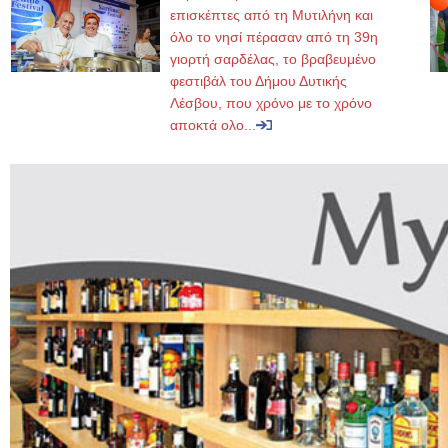
επισκέπτες από τη Μυτιλήνη και
όλο το νησί πέρασαν από τη 39η
γιορτή σαρδέλας, το βραβευμένο
φεστιβάλ του Δήμου Δυτικής
Λέσβου, που χρόνο με το χρόνο
αποκτά ολο...