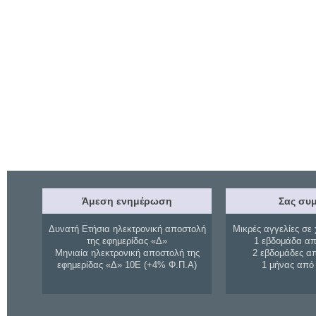
Άμεση ενημέρωση
Σας συμ
Δυνατή Ετήσια ηλεκτρονική αποστολή
Μικρές αγγελίες σε 
της εφημερίδας «Δ»
1 εβδομάδα απ
Μηνιαία ηλεκτρονική αποστολή της
2 εβδομάδες α
εφημερίδας «Δ» 10Ε (+4% Φ.Π.Α)
1 μήνας από