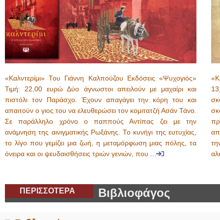
«Καλντερίμι» Του Γιάννη Καλπούζου Εκδόσεις «Ψυχογιός»
«Κ
Τιμή: 22,00 ευρώ Δύο άγνωστοι απειλούν με μαχαίρι και
13
πιστόλι τον Παράσχο. Έχουν απαγάγει την κόρη του και
σκ
απαιτούν ο γιος του να ελευθερώσει τον κομιτατζή Ασάν Τάνο.
σκ
Σε παράλληλο χρόνο ο παππούς Αντίπας ζει με την
πρ
ανάμνηση της αινιγματικής Ρωξάνης. Το κυνήγι της ευτυχίας,
απ
το λίγο που γεμίζει μια ζωή, η μεταμόρφωση μιας πόλης, τα
τη
όνειρα και οι ψευδαισθήσεις τριών γενιών, που
...
αλ
ΠΕΡΙΣΣΟΤΕΡΑ
Βιβλιοφάγος