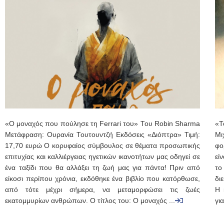
«Ο μοναχός που πούλησε τη Ferrari του» Του Robin Sharma
«Τ
Μετάφραση: Ουρανία Τουτουντζή Εκδόσεις «Διόπτρα» Τιμή:
Μι
17,70 ευρώ Ο κορυφαίος σύμβουλος σε θέματα προσωπικής
φο
επιτυχίας και καλλιέργειας ηγετικών ικανοτήτων μας οδηγεί σε
εί
ένα ταξίδι που θα αλλάξει τη ζωή μας για πάντα! Πριν από
το
είκοσι περίπου χρόνια, εκδόθηκε ένα βιβλίο που κατόρθωσε,
δι
από τότε μέχρι σήμερα, να μεταμορφώσει τις ζωές
Η 
εκατομμυρίων ανθρώπων. Ο τίτλος του: Ο μοναχός ...
γι