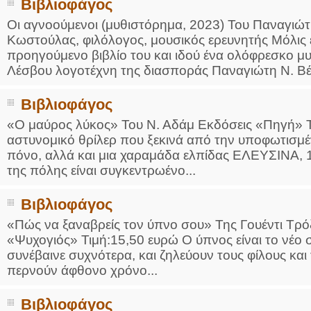
Βιβλιοφάγος
Οι αγνοούμενοι (μυθιστόρημα, 2023) Του Παναγιώ
Κωστούλας, φιλόλογος, μουσικός ερευνητής Μόλι
προηγούμενο βιβλίο του και ιδού ένα ολόφρεσκο μ
Λέσβου λογοτέχνη της διασποράς Παναγιώτη Ν. Βέη
Βιβλιοφάγος
«Ο μαύρος λύκος» Του Ν. Αδάμ Εκδόσεις «Πηγή» Τι
αστυνομικό θρίλερ που ξεκινά από την υποφωτισμέ
πόνο, αλλά και μια χαραμάδα ελπίδας EΛΕΥΣΙΝΑ, 
της πόλης είναι συγκεντρωένο...
Βιβλιοφάγος
«Πώς να ξαναβρείς τον ύπνο σου» Της Γουέντι Τρ
«Ψυχογιός» Τιμή:15,50 ευρώ Ο ύπνος είναι το νέο σε
συνέβαινε συχνότερα, και ζηλεύουν τους φίλους και
περνούν άφθονο χρόνο...
Βιβλιοφάγος