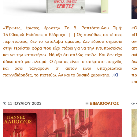
«Έρωτες, έρωτες, έρωτες» Το Β. Ραπτόπουλου Τιμή:
«Ο
15.00ευρώ Εκδόσεις:« Κέδρος» [...] Ως συνήθως σε τέτοιες
«Π
περιπτώσεις, δεν το κατάλαβα αμέσως. Δεν έδωσα σημασία
σκ
στην τεράστια φόρα που είχα πάρει για να την εντυπωσιάσω
απ
και να την κατακτήσω. Νόμιζα ότι απλώς παίζω. Και δεν είχα
αν
άδικο από μια πλευρά. Ο έρωτας είναι το υπέρτατο παιχνίδι,
δε
και όσοι τζογάρουν σ' αυτόν είναι υποχρεωτικά
κό
παιχνιδιάρηδες, το πιστεύω. Αν και το βασικό χαρακτηρ
...
πρ
κο
11 ΙΟΥΛΙΟΥ 2023
ΒΙΒΛΙΟΦΑΓΟΣ