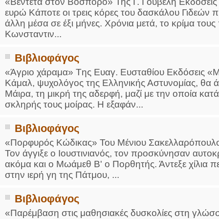
«Βεντέτα στον Βόσπορο» Της Γ. Γουβέλη Εκδόσεις
ευρώ Κάποτε οι τρεις κόρες του δασκάλου Γιδεών π
άλλη μέσα σε έξι μήνες. Χρόνια μετά, το κρίμα τους
Κωνσταντιν...
Βιβλιοφάγος
«Άγριο χάραμα» Tης Ευαγ. Ευσταθίου Εκδόσεις «Μ
Κάμαλ, ψυχολόγος της Ελληνικής Αστυνομίας, θα άν
Μάιρα, τη μικρή της αδερφή, μαζί με την οποία κα
σκληρής τους μοίρας. Η εξαφάν...
Βιβλιοφάγος
«Πορφυρός Κώδικας» Του Μένιου Σακελλαρόπουλου
Τον άγγιξε ο Ιουστινιανός, τον προσκύνησαν αυτοκ
ακόμα και ο Μωάμεθ Β' ο Πορθητής. Άντεξε χίλια π
στην ιερή γη της Πάτμου, ...
Βιβλιοφάγος
«Παρέμβαση στις μαθησιακές δυσκολίες στη γλώσσ