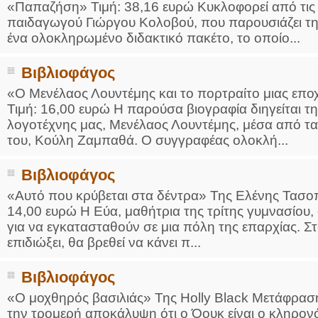
«Παπαζήση» Τιμή: 38,16 ευρώ Κυκλοφορεί από τις 
παιδαγωγού Γιώργου Κολοβού, που παρουσιάζει τη
ένα ολοκληρωμένο διδακτικό πακέτο, το οποίο...
Βιβλιοφάγος
«Ο Μενέλαος Λουντέμης και το πορτραίτο μιας επ
Τιμή: 16,00 ευρώ Η παρούσα βιογραφία διηγείται τ
λογοτέχνης μας, Μενέλαος Λουντέμης, μέσα από τα 
του, Κούλη Ζαμπαθά. Ο συγγραφέας ολοκλή...
Βιβλιοφάγος
«Αυτό που κρύβεται στα δέντρα» Της Ελένης Τασο
14,00 ευρώ Η Εύα, μαθήτρια της τρίτης γυμνασίου,
για να εγκατασταθούν σε μια πόλη της επαρχίας. Στ
επιδιώξει, θα βρεθεί να κάνει π...
Βιβλιοφάγος
«Ο μοχθηρός βασιλιάς» Της Holly Black Μετάφραση
την τρομερή αποκάλυψη ότι ο Όουκ είναι ο κληρον