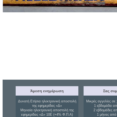
Άμεση ενημέρωση
Σας συμ
Δυνατή Ετήσια ηλεκτρονική αποστολή
Μικρές αγγελίες σε 
της εφημερίδας «Δ»
1 εβδομάδα απ
Μηνιαία ηλεκτρονική αποστολή της
2 εβδομάδες α
εφημερίδας «Δ» 10Ε (+4% Φ.Π.Α)
1 μήνας από