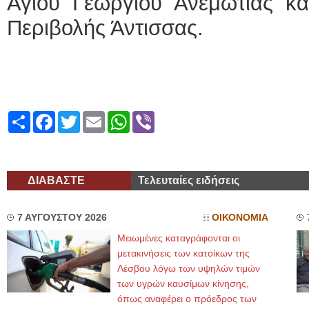
Αγίου Γεωργίου Ανεμώτιας κα
Περιβολής Άντισσας.
Share
Facebook
Twitter
Email
WhatsApp
Viber
ΔΙΑΒΑΣΤΕ
Τελευταίες ειδήσεις
7 ΑΥΓΟΥΣΤΟΥ 2026
ΟΙΚΟΝΟΜΙΑ
Μειωμένες καταγράφονται οι
μετακινήσεις των κατοίκων της
Λέσβου λόγω των υψηλών τιμών
των υγρών καυσίμων κίνησης,
όπως αναφέρει ο πρόεδρος των