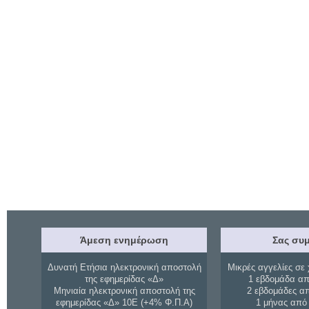
Άμεση ενημέρωση
Σας συμ
Δυνατή Ετήσια ηλεκτρονική αποστολή
Μικρές αγγελίες σε 
της εφημερίδας «Δ»
1 εβδομάδα απ
Μηνιαία ηλεκτρονική αποστολή της
2 εβδομάδες α
εφημερίδας «Δ» 10Ε (+4% Φ.Π.Α)
1 μήνας από