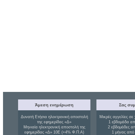
Άμεση ενημέρωση
Σας συμ
Δυνατή Ετήσια ηλεκτρονική αποστολή
Μικρές αγγελίες σε 
της εφημερίδας «Δ»
1 εβδομάδα απ
Μηνιαία ηλεκτρονική αποστολή της
2 εβδομάδες α
εφημερίδας «Δ» 10Ε (+4% Φ.Π.Α)
1 μήνας από