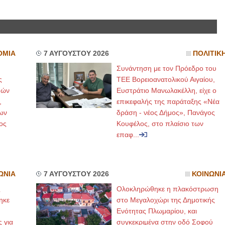
ΟΜΙΑ
7 ΑΥΓΟΥΣΤΟΥ 2026
ΠΟΛΙΤΙΚ
Συνάντηση με τον Πρόεδρο του
ς
ΤΕΕ Βορειοανατολικού Αιγαίου,
μών
Ευστράτιο Μανωλακέλλη, είχε ο
,
επικεφαλής της παράταξης «Νέα
ων
δράση - νέος Δήμος», Πανάγος
ος
Κουφέλος, στο πλαίσιο των
επαφ...
ΩΝΙΑ
7 ΑΥΓΟΥΣΤΟΥ 2026
ΚΟΙΝΩΝΙ
ς
Ολοκληρώθηκε η πλακόστρωση
ηκε
στο Μεγαλοχώρι της Δημοτικής
,
Ενότητας Πλωμαρίου, και
ς για
συγκεκριμένα στην οδό Σοφού