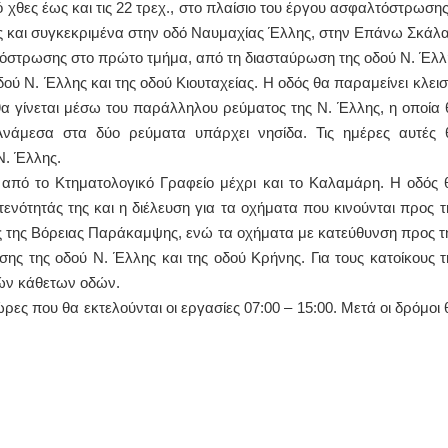
χθες έως και τις 22 τρεχ., στο πλαίσιο του έργου ασφαλτόστρωσης
ης και συγκεκριμένα στην οδό Ναυμαχίας Έλλης, στην Επάνω Σκάλα
ΙΩΑΝΝΗΣ Α. ΜΑΛΛΙΑΣ
τόστρωσης στο πρώτο τμήμα, από τη διασταύρωση της οδού Ν. Έλλ
ΧΕΙΡΟΥΡΓΟΣ
ού Ν. Έλλης και της οδού Κιουταχείας. Η οδός θα παραμείνει κλεισ
ΟΦΘΑΛΜΙΑΤΡΟΣ
Διδάκτωρ Ιατρικής Σχολής
θα γίνεται μέσω του παράλληλου ρεύματος της Ν. Έλλης, η οποία 
Πανεπιστημίου Αθηνών
Ανάμεσα στα δύο ρεύματα υπάρχει νησίδα. Τις ημέρες αυτές 
Καλλιπόλεως 3,Νέα Σμύρνη,
τηλ:210-9320215
Ν. Έλλης.
Καβέτσου 10, Μυτιλήνη, τηλ:
2251038065
από το Κτηματολογικό Γραφείο μέχρι και το Καλαμάρη. Η οδός 
ενότητάς της και η διέλευση για τα οχήματα που κινούνται προς τ
Χειρουργός Ωτορινολαρυγγολόγος
ης της Βόρειας Παράκαμψης, ενώ τα οχήματα με κατεύθυνση προς τ
Έλενα Μπούμπα
ης της οδού Ν. Έλλης και της οδού Κρήνης. Για τους κατοίκους τ
Στρατιωτικός Ιατρός
ικών κάθετων οδών.
Διδ.Παν.Αθηνών
Διπλωματούχος Ευρ.Ακαδημίας
ρες που θα εκτελούνται οι εργασίες 07:00 – 15:00. Μετά οι δρόμοι 
Πάρνηθας 95-97 Αχαρναί
2102467085 & 6938502258
email- elenboumpa@gmail.com