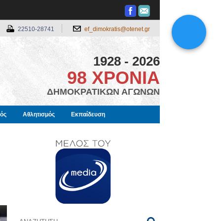
22510-28741
ef_dimokratis@otenet.gr
1928 - 2026
98 ΧΡΟΝΙΑ
ΔΗΜΟΚΡΑΤΙΚΩΝ ΑΓΩΝΩΝ
μός
Αθλητισμός
Εκπαίδευση