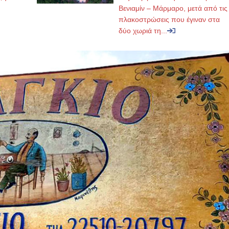
Βενιαμίν – Μάρμαρο, μετά από τις
πλακοστρώσεις που έγιναν στα
δύο χωριά τη...