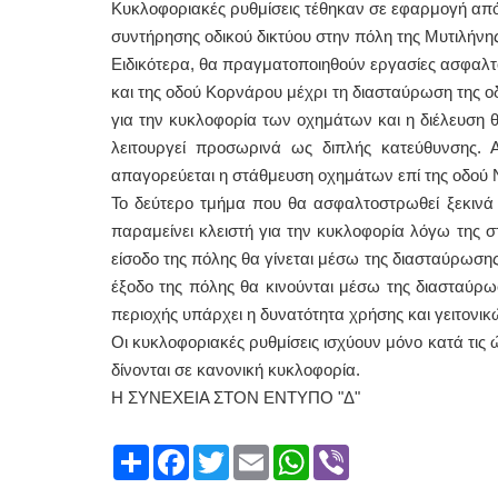
Κυκλοφοριακές ρυθμίσεις τέθηκαν σε εφαρμογή από 
συντήρησης οδικού δικτύου στην πόλη της Μυτιλήν
Ειδικότερα, θα πραγματοποιηθούν εργασίες ασφαλ
και της οδού Κορνάρου μέχρι τη διασταύρωση της οδ
για την κυκλοφορία των οχημάτων και η διέλευση 
λειτουργεί προσωρινά ως διπλής κατεύθυνσης. 
απαγορεύεται η στάθμευση οχημάτων επί της οδού 
Το δεύτερο τμήμα που θα ασφαλτοστρωθεί ξεκινά 
παραμείνει κλειστή για την κυκλοφορία λόγω της στ
είσοδο της πόλης θα γίνεται μέσω της διασταύρωσ
έξοδο της πόλης θα κινούνται μέσω της διασταύρωσ
περιοχής υπάρχει η δυνατότητα χρήσης και γειτον
Οι κυκλοφοριακές ρυθμίσεις ισχύουν μόνο κατά τις ώ
δίνονται σε κανονική κυκλοφορία.
Η ΣΥΝΕΧΕΙΑ ΣΤΟΝ ΕΝΤΥΠΟ "Δ"
Share
Facebook
Twitter
Email
WhatsApp
Viber