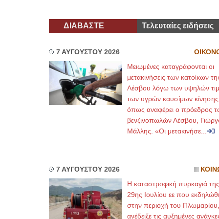
ΔΙΑΒΑΣΤΕ
Τελευταίες ειδήσεις
7 ΑΥΓΟΥΣΤΟΥ 2026
ΟΙΚΟΝ
Μειωμένες καταγράφονται οι
μετακινήσεις των κατοίκων τη
Λέσβου λόγω των υψηλών τι
των υγρών καυσίμων κίνησης
όπως αναφέρει ο πρόεδρος τ
βενζινοπωλών Λέσβου, Γιώργ
Μάλλης. «Οι μετακινήσε...
7 ΑΥΓΟΥΣΤΟΥ 2026
ΚΟΙΝ
Η καταστροφική πυρκαγιά τη
29ης Ιουλίου εε που εκδηλώθ
στην περιοχή του Πλωμαρίου
ανέδειξε τις αυξημένες ανάγκε